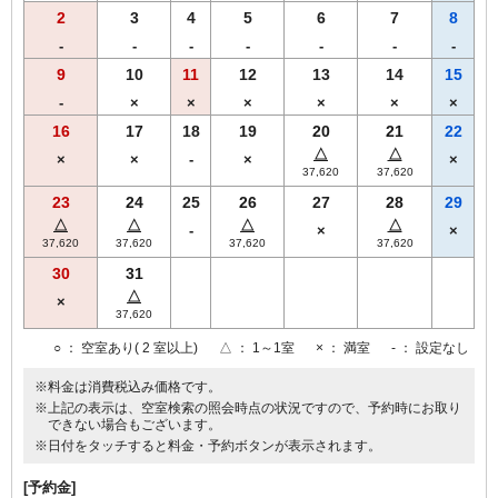
2
3
4
5
6
7
8
-
-
-
-
-
-
-
9
10
11
12
13
14
15
-
×
×
×
×
×
×
16
17
18
19
20
21
22
△
△
×
×
-
×
×
37,620
37,620
23
24
25
26
27
28
29
△
△
△
△
-
×
×
37,620
37,620
37,620
37,620
30
31
△
×
37,620
○
： 空室あり( 2 室以上)
△
： 1～1室
×
： 満室
-
： 設定なし
※料金は消費税込み価格です。
※上記の表示は、空室検索の照会時点の状況ですので、予約時にお取り
できない場合もございます。
※日付をタッチすると料金・予約ボタンが表示されます。
[予約金]