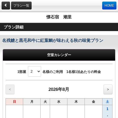
プラン一覧
HOME
懐石宿 潮里
プラン詳細
名残鱧と黒毛和牛に紅葉鯛が味わえる秋の味覚プラン
空室カレンダー
1部屋
名様のご利用 1名様1泊あたりの料金
2026年8月
<
>
日
月
火
水
木
金
土
1
-