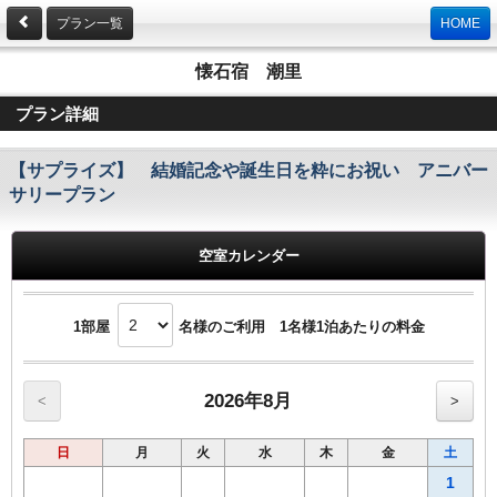
プラン一覧
HOME
懐石宿 潮里
プラン詳細
【サプライズ】 結婚記念や誕生日を粋にお祝い アニバー
サリープラン
空室カレンダー
1部屋
名様のご利用 1名様1泊あたりの料金
2026年8月
<
>
日
月
火
水
木
金
土
1