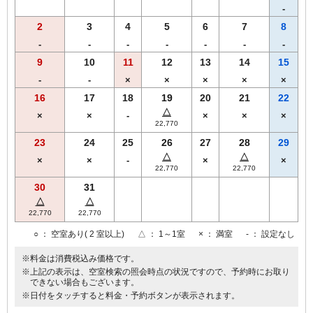
-
2
3
4
5
6
7
8
-
-
-
-
-
-
-
9
10
11
12
13
14
15
-
-
×
×
×
×
×
16
17
18
19
20
21
22
△
×
×
-
×
×
×
22,770
23
24
25
26
27
28
29
△
△
×
×
-
×
×
22,770
22,770
30
31
△
△
22,770
22,770
○
： 空室あり( 2 室以上)
△
： 1～1室
×
： 満室
-
： 設定なし
※料金は消費税込み価格です。
※上記の表示は、空室検索の照会時点の状況ですので、予約時にお取り
できない場合もございます。
※日付をタッチすると料金・予約ボタンが表示されます。