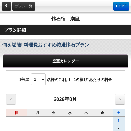
プラン一覧
HOME
懐石宿 潮里
プラン詳細
旬を堪能! 料理長おすすめ特選懐石プラン
空室カレンダー
1部屋
名様のご利用 1名様1泊あたりの料金
2026年8月
<
>
日
月
火
水
木
金
土
1
-