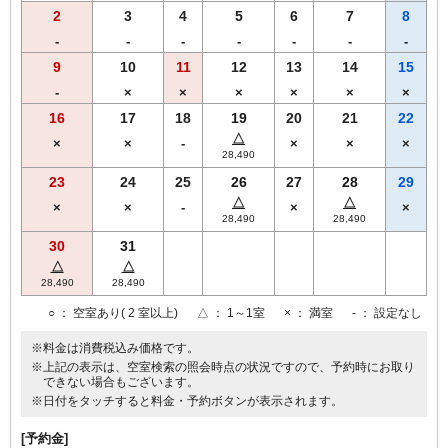
2
3
4
5
6
7
8
-
-
-
-
-
-
-
9
10
11
12
13
14
15
-
×
×
×
×
×
×
16
17
18
19
20
21
22
△
×
×
-
×
×
×
28,490
23
24
25
26
27
28
29
△
△
×
×
-
×
×
28,490
28,490
30
31
△
△
28,490
28,490
○
： 空室あり( 2 室以上)
△
： 1～1室
×
： 満室
-
： 設定なし
※料金は消費税込み価格です。
※上記の表示は、空室検索の照会時点の状況ですので、予約時にお取り
できない場合もございます。
※日付をタッチすると料金・予約ボタンが表示されます。
[予約金]