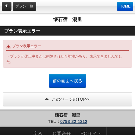
プラン一覧
HOME
懐石宿 潮里
プラン表示エラー
プラン表示エラー
・プランが休止中または削除された可能性があり、表示できませんでし
た。
このページのTOPへ
懐石宿 潮里
TEL：
0793-22-1212
戻る
お問合せ
PCサイト