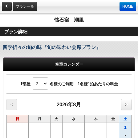
プラン一覧
HOME
懐石宿 潮里
プラン詳細
四季折々の旬の味『旬の味わい会席プラン』
空室カレンダー
1部屋
名様のご利用 1名様1泊あたりの料金
2026年8月
<
>
日
月
火
水
木
金
土
1
-