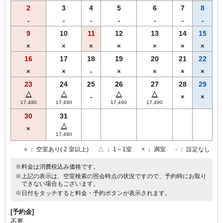
2
3
4
5
6
7
8
-
-
-
-
-
-
-
9
10
11
12
13
14
15
×
×
×
×
×
×
×
16
17
18
19
20
21
22
×
×
-
×
×
×
×
23
24
25
26
27
28
29
△
△
△
△
-
×
×
17,490
17,490
17,490
17,490
30
31
△
×
17,490
○
： 空室あり( 2 室以上)
△
： 1～1室
×
： 満室
-
： 設定なし
※料金は消費税込み価格です。
※上記の表示は、空室検索の照会時点の状況ですので、予約時にお取り
できない場合もございます。
※日付をタッチすると料金・予約ボタンが表示されます。
[予約金]
不要