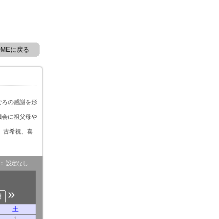
OMEに戻る
ごろの感謝を形
機会に祖父母や
、古希祝、喜
。
- ： 設定なし
»
月
土