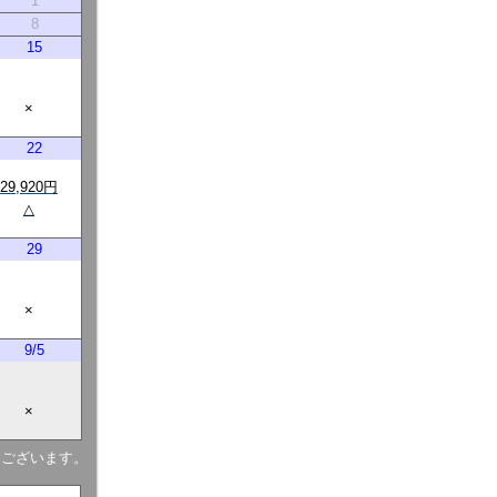
1
8
15
×
22
29,920円
△
29
×
9/5
×
もございます。