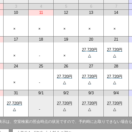
3
4
5
6
7
10
11
12
13
14
×
×
×
×
×
17
18
19
20
21
27,720円
27,720円
×
-
×
△
△
24
25
26
27
28
27,720円
27,720円
27,720円
×
-
△
△
△
31
9/1
9/2
9/3
9/4
27,720円
27,720円
27,720円
27,720円
△
-
△
△
△
表示は、空室検索の照会時点の状況ですので、予約時にお取りできない場合