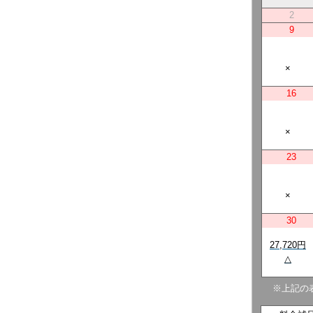
2
9
×
16
×
23
×
30
27,720円
△
※上記の