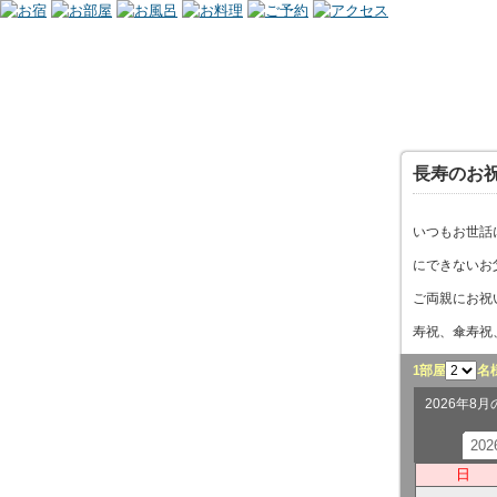
長寿のお
いつもお世話
にできないお
ご両親にお祝
寿祝、傘寿祝
1部屋
名
2026年8
20
日