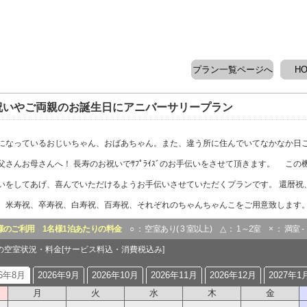
プラン一覧ページへ
H
祝いやご両親のお誕生日にアニバーサリープラン
になっているおじいちゃん、おばあちゃん。また、違う所に住んでいてなかなか日
父さんお母さんへ！ 長寿のお祝いでｻﾌﾟﾗｲｽﾞのお手伝いをさせて頂きます。 この
いをしてあげ、喜んでいただけるようお手伝いさせていただくプランです。 還暦祝
、米寿祝、卒寿祝、白寿祝、百寿祝、それぞれのちゃんちゃんこをご用意致します
様のご利用
1名様1泊あたりの料金
○ ： 空室あり( 3 室以上) △ ： 1～2室 × ： 満室 
月の空室状況・料金[サービス料込・消費税込み]
26年8月
2026年9月
2026年10月
2026年11月
2026年12月
2027年1
月
火
水
木
金