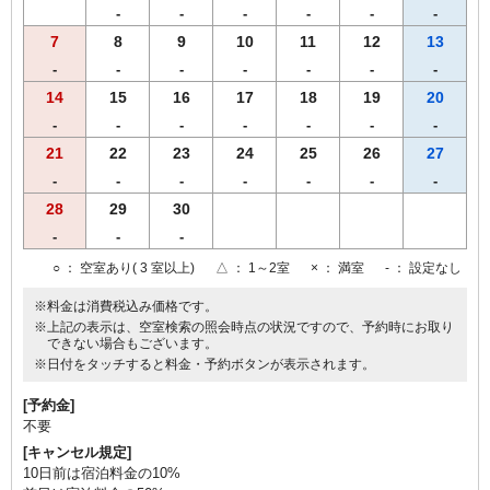
-
-
-
-
-
-
7
8
9
10
11
12
13
-
-
-
-
-
-
-
14
15
16
17
18
19
20
-
-
-
-
-
-
-
21
22
23
24
25
26
27
-
-
-
-
-
-
-
28
29
30
-
-
-
○
： 空室あり( 3 室以上)
△
： 1～2室
×
： 満室
-
： 設定なし
※料金は消費税込み価格です。
※上記の表示は、空室検索の照会時点の状況ですので、予約時にお取り
できない場合もございます。
※日付をタッチすると料金・予約ボタンが表示されます。
[予約金]
不要
[キャンセル規定]
10日前は宿泊料金の10%