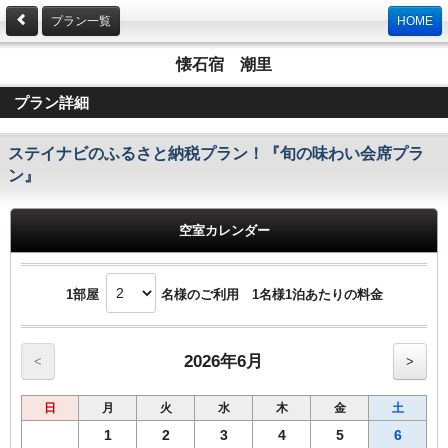
プラン一覧
HOME
懐石宿 潮里
プラン詳細
ステイナビのふるさと納税プラン！『旬の味わい会席プラ
ン』
空室カレンダー
1部屋
名様のご利用 1名様1泊あたりの料金
2026年6月
<
>
日
月
火
水
木
金
土
1
2
3
4
5
6