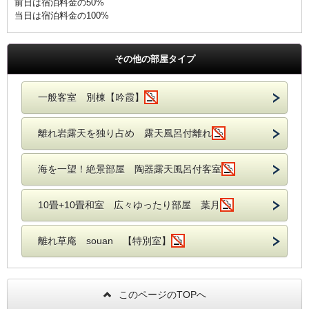
前日は宿泊料金の50%
当日は宿泊料金の100%
その他の部屋タイプ
一般客室 別棟【吟霞】
離れ岩露天を独り占め 露天風呂付離れ
海を一望！絶景部屋 陶器露天風呂付客室
10畳+10畳和室 広々ゆったり部屋 葉月
離れ草庵 souan 【特別室】
このページのTOPへ