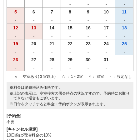
-
-
-
-
5
6
7
8
9
10
11
-
-
-
-
-
-
-
12
13
14
15
16
17
18
-
-
-
-
-
-
-
19
20
21
22
23
24
25
-
-
-
-
-
-
-
26
27
28
29
30
31
-
-
-
-
-
-
○
： 空室あり( 3 室以上)
△
： 1～2室
×
： 満室
-
： 設定なし
※料金は消費税込み価格です。
※上記の表示は、空室検索の照会時点の状況ですので、予約時にお取り
できない場合もございます。
※日付をタッチすると料金・予約ボタンが表示されます。
[予約金]
不要
[キャンセル規定]
10日前は宿泊料金の10%