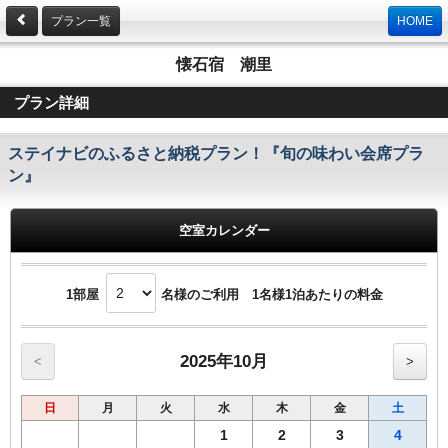
プラン一覧
HOME
懐石宿 潮里
プラン詳細
ステイナビのふるさと納税プラン！『旬の味わい会席プラ
ン』
空室カレンダー
1部屋
名様のご利用 1名様1泊あたりの料金
2025年10月
<
>
日
月
火
水
木
金
土
1
2
3
4