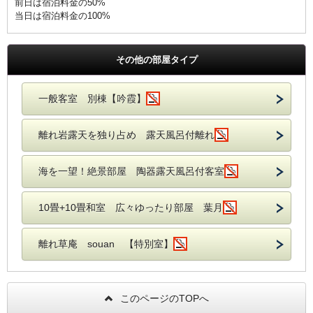
前日は宿泊料金の50%
当日は宿泊料金の100%
その他の部屋タイプ
一般客室 別棟【吟霞】
離れ岩露天を独り占め 露天風呂付離れ
海を一望！絶景部屋 陶器露天風呂付客室
10畳+10畳和室 広々ゆったり部屋 葉月
離れ草庵 souan 【特別室】
このページのTOPへ