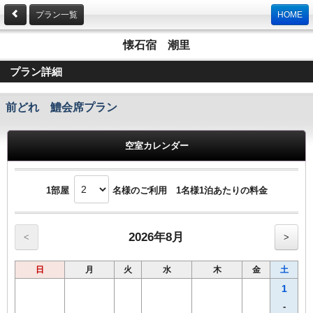
プラン一覧
HOME
懐石宿 潮里
プラン詳細
前どれ 鱧会席プラン
空室カレンダー
1部屋
名様のご利用 1名様1泊あたりの料金
2026年8月
<
>
日
月
火
水
木
金
土
1
-