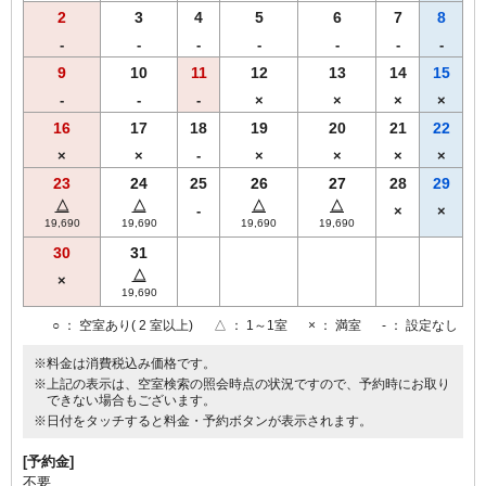
2
3
4
5
6
7
8
-
-
-
-
-
-
-
9
10
11
12
13
14
15
-
-
-
×
×
×
×
16
17
18
19
20
21
22
×
×
-
×
×
×
×
23
24
25
26
27
28
29
△
△
△
△
-
×
×
19,690
19,690
19,690
19,690
30
31
△
×
19,690
○
： 空室あり( 2 室以上)
△
： 1～1室
×
： 満室
-
： 設定なし
※料金は消費税込み価格です。
※上記の表示は、空室検索の照会時点の状況ですので、予約時にお取り
できない場合もございます。
※日付をタッチすると料金・予約ボタンが表示されます。
[予約金]
不要