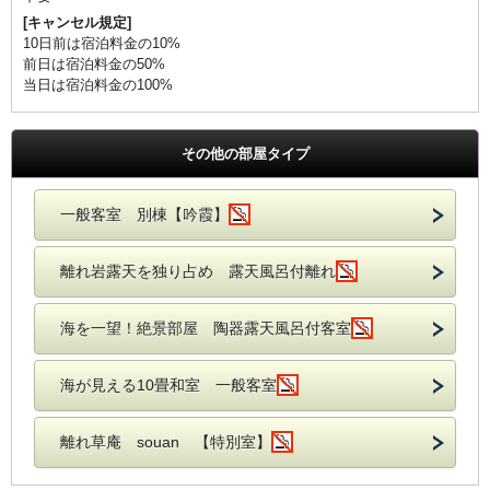
[キャンセル規定]
10日前は宿泊料金の10%
前日は宿泊料金の50%
当日は宿泊料金の100%
その他の部屋タイプ
一般客室 別棟【吟霞】
離れ岩露天を独り占め 露天風呂付離れ
海を一望！絶景部屋 陶器露天風呂付客室
海が見える10畳和室 一般客室
離れ草庵 souan 【特別室】