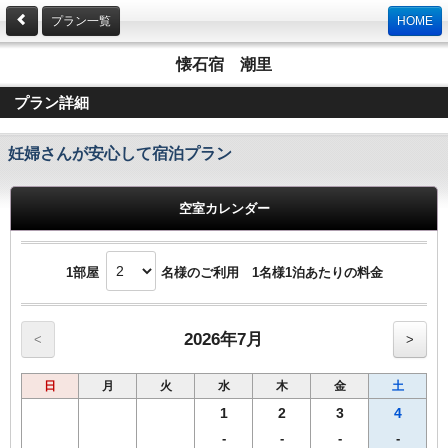
プラン一覧
HOME
懐石宿 潮里
プラン詳細
妊婦さんが安心して宿泊プラン
空室カレンダー
1部屋
名様のご利用 1名様1泊あたりの料金
2026年7月
<
>
日
月
火
水
木
金
土
1
2
3
4
-
-
-
-