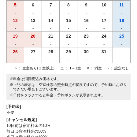
5
6
7
8
9
10
11
-
-
-
-
-
-
-
12
13
14
15
16
17
18
-
-
-
-
-
-
-
19
20
21
22
23
24
25
-
-
-
-
-
-
-
26
27
28
29
30
31
-
-
-
-
-
-
○
： 空室あり( 2 室以上)
△
： 1～1室
×
： 満室
-
： 設定なし
※料金は消費税込み価格です。
※上記の表示は、空室検索の照会時点の状況ですので、予約時にお取り
できない場合もございます。
※日付をタッチすると料金・予約ボタンが表示されます。
[予約金]
不要
[キャンセル規定]
10日前は宿泊料金の10%
前日は宿泊料金の50%