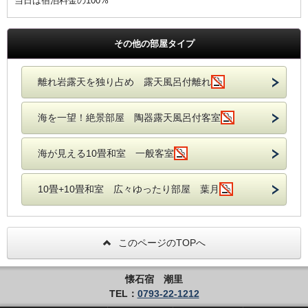
当日は宿泊料金の100%
その他の部屋タイプ
離れ岩露天を独り占め 露天風呂付離れ
海を一望！絶景部屋 陶器露天風呂付客室
海が見える10畳和室 一般客室
10畳+10畳和室 広々ゆったり部屋 葉月
このページのTOPへ
懐石宿 潮里
TEL：
0793-22-1212