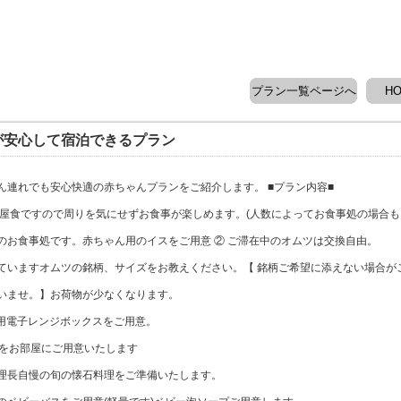
プラン一覧ページへ
H
が安心して宿泊できるプラン
ん連れでも安心快適の赤ちゃんプランをご紹介します。 ■プラン内容■
部屋食ですので周りを気にせずお食事が楽しめます。(人数によってお食事処の場合も
のお食事処です。赤ちゃん用のイスをご用意 ② ご滞在中のオムツは交換自由。
ていますオムツの銘柄、サイズをお教えください。【 銘柄ご希望に添えない場合が
いませ。】お荷物が少なくなります。
用電子レンジボックスをご用意。
団をお部屋にご用意いたします
理長自慢の旬の懐石料理をご準備いたします。