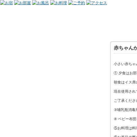
赤ちゃん
小さい赤ちゃ
① 夕食はお
朝食はイス席
現在使用され
ご了承くださ
③哺乳瓶消毒
④ ベビー布
⑤お料理は料