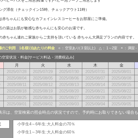
のベビーバスをご用意(軽量です)ベビー泡ソープご用意します
ロング滞在（チェックイン15時、チェックアウト11時）
は赤ちゃんにも安心なカフェインレスコーヒーをお部屋にご準備。
呂の湯はお肌が敏感な赤ちゃんにも安心のお湯です。
の赤ちゃん連れご家族からご支持を頂いている 赤ちゃん大満足プランの内容です。
様のご利用
1名様1泊あたりの料金
○ ： 空室あり( 3 室以上) △ ： 1～2室 × ： 満室 
月の空室状況・料金[サービス料込・消費税込み]
月
火
水
木
金
7
2025/07/28
2025/07/29
2025/07/30
2025/07/31
2025/08/01
3
2025/08/04
2025/08/05
2025/08/06
2025/08/07
2025/08/08
0
2025/08/11
2025/08/12
2025/08/13
2025/08/14
2025/08/15
7
2025/08/18
2025/08/19
2025/08/20
2025/08/21
2025/08/22
4
2025/08/25
2025/08/26
2025/08/27
2025/08/28
2025/08/29
1
2025/09/01
2025/09/02
2025/09/03
2025/09/04
2025/09/05
表示は、空室検索の照会時点の状況ですので、予約時にお取りできない場合
足
小学生4～6年生:大人料金の70％
小学生1～3年生:大人料金の60％