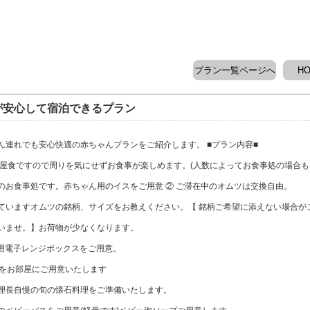
プラン一覧ページへ
H
が安心して宿泊できるプラン
ん連れでも安心快適の赤ちゃんプランをご紹介します。 ■プラン内容■
部屋食ですので周りを気にせずお食事が楽しめます。(人数によってお食事処の場合も
のお食事処です。赤ちゃん用のイスをご用意 ② ご滞在中のオムツは交換自由。
ていますオムツの銘柄、サイズをお教えください。【 銘柄ご希望に添えない場合が
いませ。】お荷物が少なくなります。
用電子レンジボックスをご用意。
団をお部屋にご用意いたします
理長自慢の旬の懐石料理をご準備いたします。