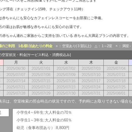
のベビーバスをご用意(軽量です)ベビー泡ソープご用意します
ロング滞在（チェックイン15時、チェックアウト11時）
は赤ちゃんにも安心なカフェインレスコーヒーをお部屋にご準備。
呂の湯はお肌が敏感な赤ちゃんにも安心のお湯です。
の赤ちゃん連れご家族からご支持を頂いている 赤ちゃん大満足プランの内容です。
様のご利用
1名様1泊あたりの料金
○ ： 空室あり( 3 室以上) △ ： 1～2室 × ： 満室 
月の空室状況・料金[サービス料込・消費税込み]
月
火
水
木
金
9
2025/06/30
2025/07/01
2025/07/02
2025/07/03
2025/07/04
6
2025/07/07
2025/07/08
2025/07/09
2025/07/10
2025/07/11
3
2025/07/14
2025/07/15
2025/07/16
2025/07/17
2025/07/18
0
2025/07/21
2025/07/22
2025/07/23
2025/07/24
2025/07/25
7
2025/07/28
2025/07/29
2025/07/30
2025/07/31
2025/08/01
表示は、空室検索の照会時点の状況ですので、予約時にお取りできない場合
足
小学生4～6年生:大人料金の70％
小学生1～3年生:大人料金の60％
幼児（食事布団あり）:8,800円