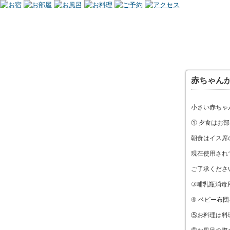
赤ちゃん
小さい赤ちゃ
① 夕食はお
朝食はイス席
現在使用され
ご了承くださ
③哺乳瓶消毒
④ ベビー布
⑤お料理は料