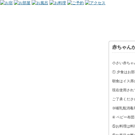
赤ちゃん
小さい赤ちゃ
① 夕食はお
朝食はイス席
現在使用され
ご了承くださ
③哺乳瓶消毒
④ ベビー布
⑤お料理は料