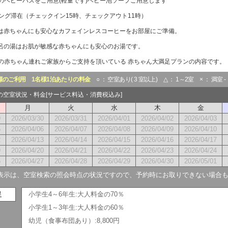
のベビーバスをご用意(軽量です)ベビー泡ソープご用意します
ロング滞在（チェックイン15時、チェックアウト11時）
は赤ちゃんにも安心なカフェインレスコーヒーをお部屋にご準備。
呂の湯はお肌が敏感な赤ちゃんにも安心のお湯です。
の赤ちゃん連れご家族からご支持を頂いている 赤ちゃん大満足プランの内容です。
様のご利用
1名様1泊あたりの料金
○ ： 空室あり( 3 室以上) △ ： 1～2室 × ： 満室 
月の空室状況・料金[サービス料込・消費税込み]
月
火
水
木
金
9
2026/03/30
2026/03/31
2026/04/01
2026/04/02
2026/04/03
5
2026/04/06
2026/04/07
2026/04/08
2026/04/09
2026/04/10
2
2026/04/13
2026/04/14
2026/04/15
2026/04/16
2026/04/17
9
2026/04/20
2026/04/21
2026/04/22
2026/04/23
2026/04/24
6
2026/04/27
2026/04/28
2026/04/29
2026/04/30
2026/05/01
表示は、空室検索の照会時点の状況ですので、予約時にお取りできない場合
足
小学生4～6年生:大人料金の70％
小学生1～3年生:大人料金の60％
幼児（食事布団あり）:8,800円