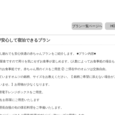
プラン一覧ページへ
H
が安心して宿泊できるプラン
ん連れでも安心快適の赤ちゃんプランをご紹介します。 ■プラン内容■
部屋食ですので周りを気にせずお食事が楽しめます。(人数によってお食事処の場合も
のお食事処です。赤ちゃん用のイスをご用意 ② ご滞在中のオムツは交換自由。
ていますオムツの銘柄、サイズをお教えください。【 銘柄ご希望に添えない場合が
いませ。】お荷物が少なくなります。
用電子レンジボックスをご用意。
団をお部屋にご用意いたします
理長自慢の旬の懐石料理をご準備いたします。