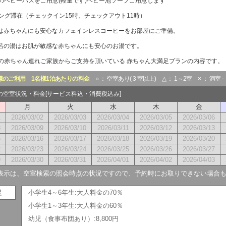
のベビーバスをご用意(軽量です)ベビー泡ソープご用意します
ロング滞在（チェックイン15時、チェックアウト11時）
は赤ちゃんにも安心なカフェインレスコーヒーをお部屋にご準備。
呂の湯はお肌が敏感な赤ちゃんにも安心のお湯です。
の赤ちゃん連れご家族からご支持を頂いている 赤ちゃん大満足プランの内容です。
様のご利用
1名様1泊あたりの料金
○ ： 空室あり( 3 室以上) △ ： 1～2室 × ： 満室 
月の空室状況・料金[サービス料込・消費税込み]
月
火
水
木
金
1
2026/03/02
2026/03/03
2026/03/04
2026/03/05
2026/03/06
8
2026/03/09
2026/03/10
2026/03/11
2026/03/12
2026/03/13
5
2026/03/16
2026/03/17
2026/03/18
2026/03/19
2026/03/20
2
2026/03/23
2026/03/24
2026/03/25
2026/03/26
2026/03/27
9
2026/03/30
2026/03/31
2026/04/01
2026/04/02
2026/04/03
表示は、空室検索の照会時点の状況ですので、予約時にお取りできない場合
足
小学生4～6年生:大人料金の70％
小学生1～3年生:大人料金の60％
幼児（食事布団あり）:8,800円