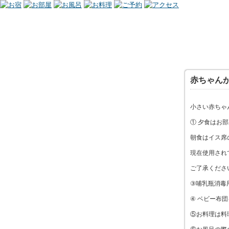
赤ちゃん
小さい赤ちゃ
① 夕食はお
朝食はイス席
現在使用され
ご了承くださ
③哺乳瓶消毒
④ ベビー布
⑤お料理は料