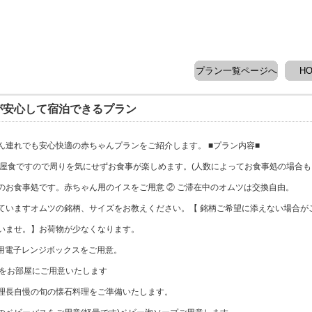
プラン一覧ページへ
H
が安心して宿泊できるプラン
ん連れでも安心快適の赤ちゃんプランをご紹介します。 ■プラン内容■
部屋食ですので周りを気にせずお食事が楽しめます。(人数によってお食事処の場合も
のお食事処です。赤ちゃん用のイスをご用意 ② ご滞在中のオムツは交換自由。
ていますオムツの銘柄、サイズをお教えください。【 銘柄ご希望に添えない場合が
いませ。】お荷物が少なくなります。
用電子レンジボックスをご用意。
団をお部屋にご用意いたします
理長自慢の旬の懐石料理をご準備いたします。