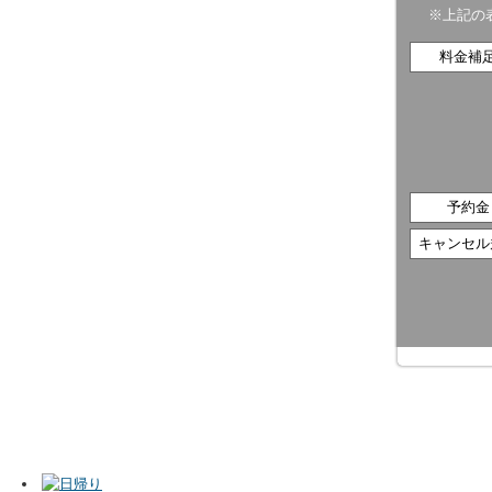
※上記の
料金補
予約金
キャンセル