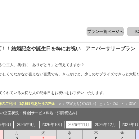
プラン一覧ページへ
H
ズ！！結婚記念や誕生日を粋にお祝い アニバーサリープラン
やご主人、奥様に「ありがとう」と伝えてますか？
しくてなかなか言えない言葉でも、きっかけと、少しのサプライズできっと大切
てくれている大切な人の記念日をお祝いをお手伝いいたします。
様のご利用
1名様1泊あたりの料金
○ ： 空室あり( 3 室以上) △ ： 1～2室 × ： 満室 
1月の空室状況・料金[サービス料込・消費税込み]
26年8月
2026年9月
2026年10月
2026年11月
2026年12月
2027年1
月
火
水
木
金