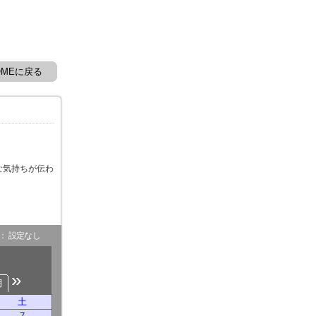
OMEに戻る
な気持ちが伝わ
- ： 設定なし
»
月
土