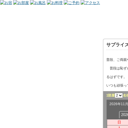
サプライ
普段、ご両親
普段は恥ずか
るはずです。
いつも頑張っ
1部屋
名
2026年1
20
日