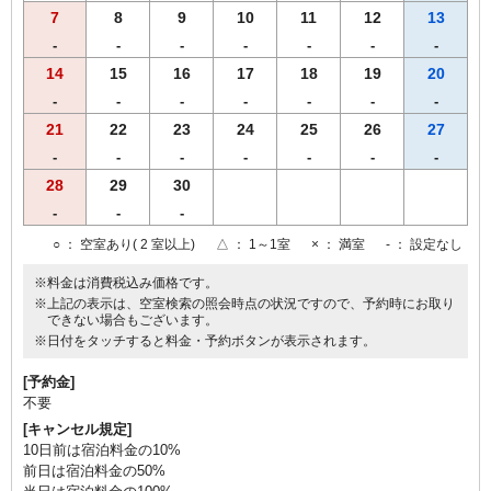
7
8
9
10
11
12
13
-
-
-
-
-
-
-
14
15
16
17
18
19
20
-
-
-
-
-
-
-
21
22
23
24
25
26
27
-
-
-
-
-
-
-
28
29
30
-
-
-
○
： 空室あり( 2 室以上)
△
： 1～1室
×
： 満室
-
： 設定なし
※料金は消費税込み価格です。
※上記の表示は、空室検索の照会時点の状況ですので、予約時にお取り
できない場合もございます。
※日付をタッチすると料金・予約ボタンが表示されます。
[予約金]
不要
[キャンセル規定]
10日前は宿泊料金の10%
前日は宿泊料金の50%