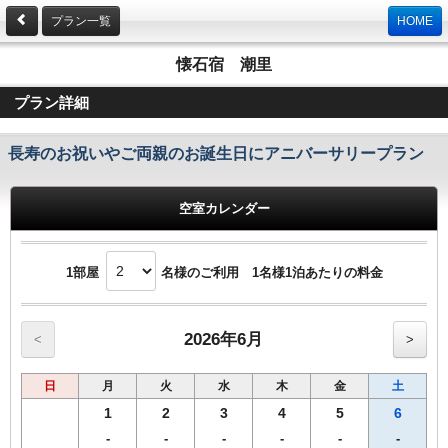
プラン一覧
HOME
懐石宿 潮里
プラン詳細
長寿のお祝いやご両親のお誕生日にアニバーサリープラン
空室カレンダー
1部屋
名様のご利用 1名様1泊あたりの料金
2026年6月
<
>
日
月
火
水
木
金
土
1
2
3
4
5
6
-
-
-
-
-
-