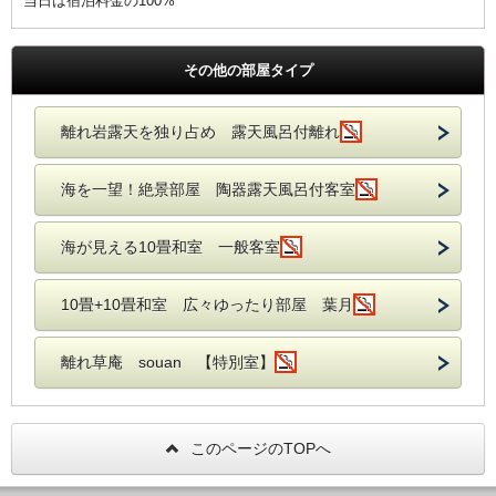
当日は宿泊料金の100%
その他の部屋タイプ
離れ岩露天を独り占め 露天風呂付離れ
海を一望！絶景部屋 陶器露天風呂付客室
海が見える10畳和室 一般客室
10畳+10畳和室 広々ゆったり部屋 葉月
離れ草庵 souan 【特別室】
このページのTOPへ