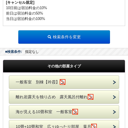
[キャンセル規定]
10日前は宿泊料金の10%
前日は宿泊料金の50%
当日は宿泊料金の100%
検索条件を変更
■検索条件:
指定なし
その他の部屋タイプ
一般客室 別棟【吟霞】
離れ岩露天を独り占め 露天風呂付離れ
海が見える10畳和室 一般客室
10畳+10畳和室 広々ゆったり部屋 葉月