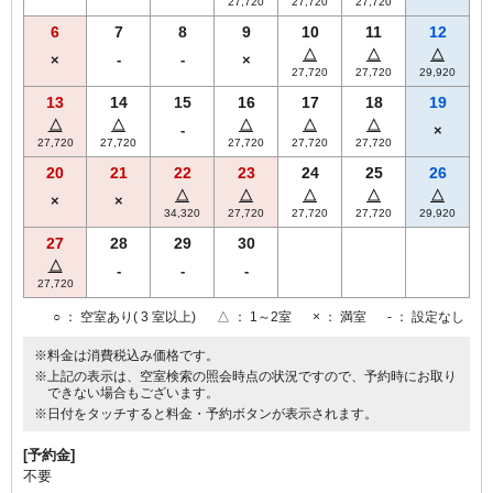
27,720
27,720
27,720
6
7
8
9
10
11
12
△
△
△
×
-
-
×
27,720
27,720
29,920
13
14
15
16
17
18
19
△
△
△
△
△
-
×
27,720
27,720
27,720
27,720
27,720
20
21
22
23
24
25
26
△
△
△
△
△
×
×
34,320
27,720
27,720
27,720
29,920
27
28
29
30
△
-
-
-
27,720
○
： 空室あり( 3 室以上)
△
： 1～2室
×
： 満室
-
： 設定なし
※料金は消費税込み価格です。
※上記の表示は、空室検索の照会時点の状況ですので、予約時にお取り
できない場合もございます。
※日付をタッチすると料金・予約ボタンが表示されます。
[予約金]
不要