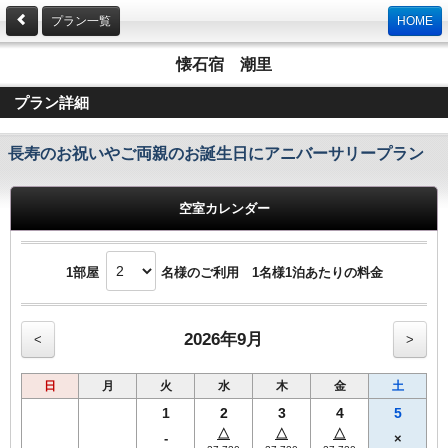
プラン一覧
HOME
懐石宿 潮里
プラン詳細
長寿のお祝いやご両親のお誕生日にアニバーサリープラン
空室カレンダー
1部屋
名様のご利用 1名様1泊あたりの料金
2026年9月
<
>
日
月
火
水
木
金
土
1
2
3
4
5
△
△
△
-
×