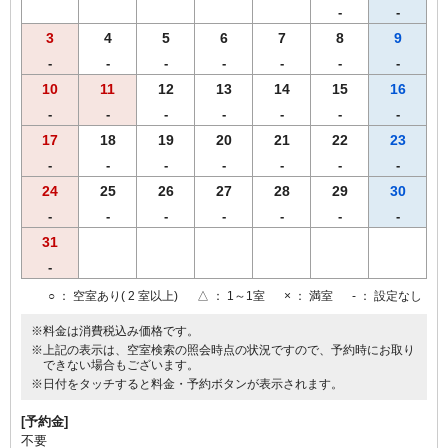
-
-
3
4
5
6
7
8
9
-
-
-
-
-
-
-
10
11
12
13
14
15
16
-
-
-
-
-
-
-
17
18
19
20
21
22
23
-
-
-
-
-
-
-
24
25
26
27
28
29
30
-
-
-
-
-
-
-
31
-
○
： 空室あり( 2 室以上)
△
： 1～1室
×
： 満室
-
： 設定なし
※料金は消費税込み価格です。
※上記の表示は、空室検索の照会時点の状況ですので、予約時にお取り
できない場合もございます。
※日付をタッチすると料金・予約ボタンが表示されます。
[予約金]
不要