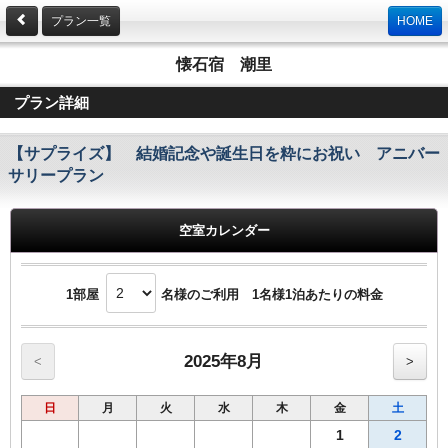
プラン一覧
HOME
懐石宿 潮里
プラン詳細
【サプライズ】 結婚記念や誕生日を粋にお祝い アニバー
サリープラン
空室カレンダー
1部屋
名様のご利用 1名様1泊あたりの料金
2025年8月
<
>
日
月
火
水
木
金
土
1
2