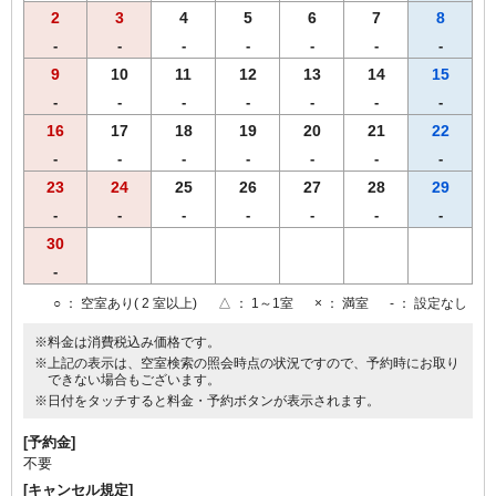
2
3
4
5
6
7
8
-
-
-
-
-
-
-
9
10
11
12
13
14
15
-
-
-
-
-
-
-
16
17
18
19
20
21
22
-
-
-
-
-
-
-
23
24
25
26
27
28
29
-
-
-
-
-
-
-
30
-
○
： 空室あり( 2 室以上)
△
： 1～1室
×
： 満室
-
： 設定なし
※料金は消費税込み価格です。
※上記の表示は、空室検索の照会時点の状況ですので、予約時にお取り
できない場合もございます。
※日付をタッチすると料金・予約ボタンが表示されます。
[予約金]
不要
[キャンセル規定]