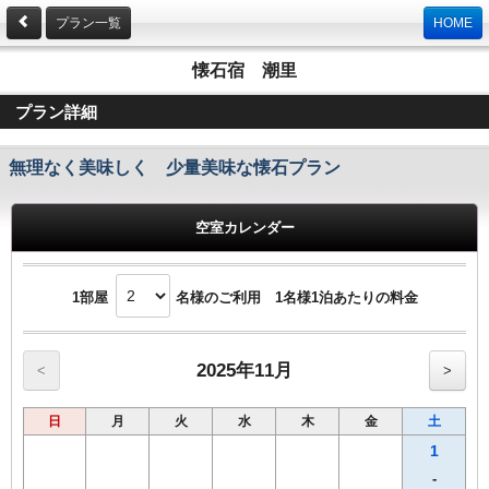
プラン一覧
HOME
懐石宿 潮里
プラン詳細
無理なく美味しく 少量美味な懐石プラン
空室カレンダー
1部屋
名様のご利用 1名様1泊あたりの料金
2025年11月
<
>
日
月
火
水
木
金
土
1
-