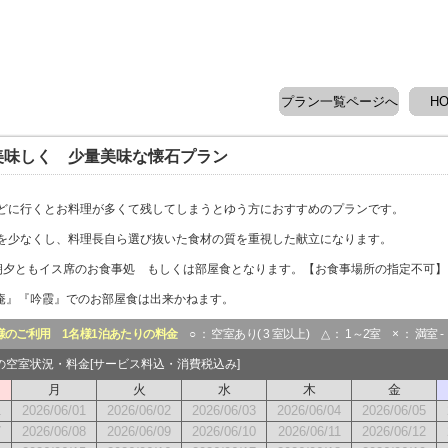
プラン一覧ページへ
H
美味しく 少量美味な懐石プラン
どに行くとお料理が多くて残してしまうとゆう方におすすめのプランです。
を少なくし、料理長自ら選び抜いた食材の質を重視した献立になります。
朝夕ともイス席のお食事処 もしくは部屋食となります。【お食事場所の指定不可】
草庵』『吟霞』でのお部屋食は出来かねます。
様のご利用
1名様1泊あたりの料金
○ ： 空室あり( 3 室以上) △ ： 1～2室 × ： 満室 
月の空室状況・料金[サービス料込・消費税込み]
月
火
水
木
金
1
2026/06/01
2026/06/02
2026/06/03
2026/06/04
2026/06/05
7
2026/06/08
2026/06/09
2026/06/10
2026/06/11
2026/06/12