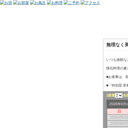
無理なく
いつも旅館な
懐石料理の量
■お食事は、
■『特別室 
1部屋
名
2026年6
日
2026/05/3
2026/06/0