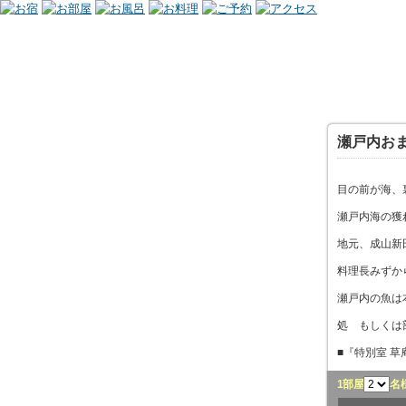
瀬戸内お
目の前が海、
瀬戸内海の獲
地元、成山新
料理長みずか
瀬戸内の魚は
処 もしくは
■『特別室 
1部屋
名