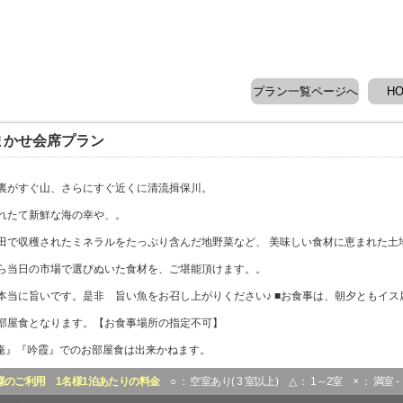
プラン一覧ページへ
H
まかせ会席プラン
裏がすぐ山、さらにすぐ近くに清流揖保川。
れたて新鮮な海の幸や、。
田で収穫されたミネラルをたっぷり含んだ地野菜など、 美味しい食材に恵まれた土
ら当日の市場で選びぬいた食材を、ご堪能頂けます。。
本当に旨いです。是非 旨い魚をお召し上がりください♪ ■お食事は、朝夕ともイス
部屋食となります。【お食事場所の指定不可】
草庵』『吟霞』でのお部屋食は出来かねます。
様のご利用
1名様1泊あたりの料金
○ ： 空室あり( 3 室以上) △ ： 1～2室 × ： 満室 