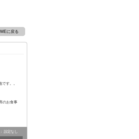
OMEに戻る
地です。。
席のお食事
- ： 設定なし