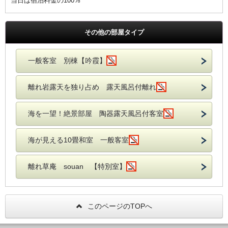
当日は宿泊料金の100%
その他の部屋タイプ
一般客室 別棟【吟霞】
離れ岩露天を独り占め 露天風呂付離れ
海を一望！絶景部屋 陶器露天風呂付客室
海が見える10畳和室 一般客室
離れ草庵 souan 【特別室】
このページのTOPへ