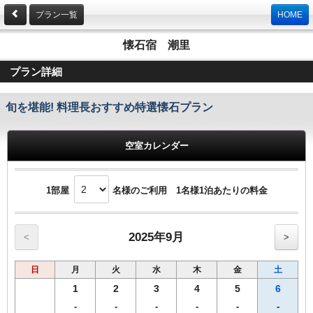
プラン一覧
HOME
懐石宿 潮里
プラン詳細
旬を堪能! 料理長おすすめ特選懐石プラン
空室カレンダー
1部屋
名様のご利用 1名様1泊あたりの料金
2025年9月
<
>
日
月
火
水
木
金
土
1
2
3
4
5
6
-
-
-
-
-
-