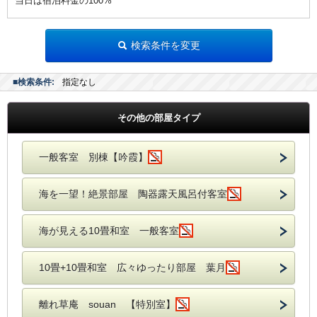
当日は宿泊料金の100%
検索条件を変更
■検索条件:
指定なし
その他の部屋タイプ
一般客室 別棟【吟霞】
海を一望！絶景部屋 陶器露天風呂付客室
海が見える10畳和室 一般客室
10畳+10畳和室 広々ゆったり部屋 葉月
離れ草庵 souan 【特別室】