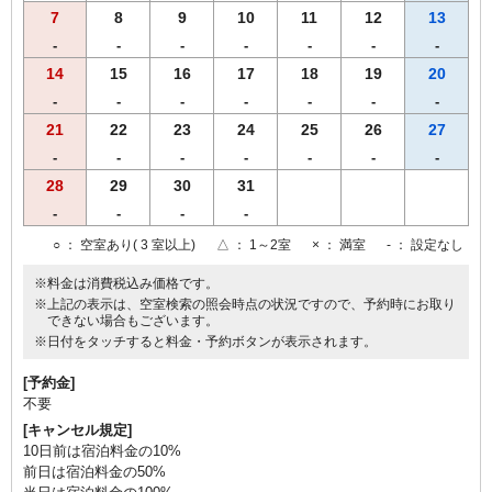
7
8
9
10
11
12
13
-
-
-
-
-
-
-
14
15
16
17
18
19
20
-
-
-
-
-
-
-
21
22
23
24
25
26
27
-
-
-
-
-
-
-
28
29
30
31
-
-
-
-
○
： 空室あり( 3 室以上)
△
： 1～2室
×
： 満室
-
： 設定なし
※料金は消費税込み価格です。
※上記の表示は、空室検索の照会時点の状況ですので、予約時にお取り
できない場合もございます。
※日付をタッチすると料金・予約ボタンが表示されます。
[予約金]
不要
[キャンセル規定]
10日前は宿泊料金の10%
前日は宿泊料金の50%