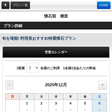
プラン一覧
HOME
懐石宿 潮里
プラン詳細
旬を堪能! 料理長おすすめ特選懐石プラン
空室カレンダー
1部屋
名様のご利用 1名様1泊あたりの料金
2025年12月
<
>
日
月
火
水
木
金
土
1
2
3
4
5
6
-
-
-
-
-
-