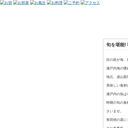
旬を堪能!
目の前が海、
瀬戸内海の獲
地元、成山新
美味しい食材
瀬戸内の魚は
時期の旬の食
さいませ。
有田焼の器にも