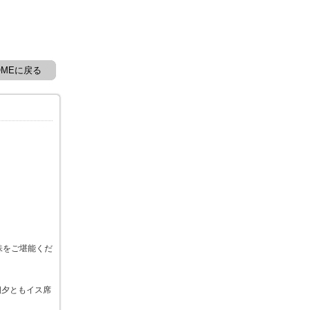
OMEに戻る
味をご堪能くだ
朝夕ともイス席