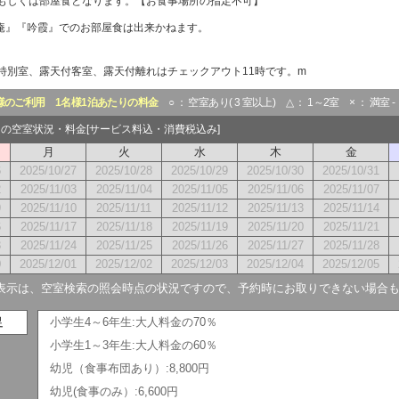
もしくは部屋食となります。【お食事場所の指定不可】
草庵』『吟霞』でのお部屋食は出来かねます。
特別室、露天付客室、露天付離れはチェックアウト11時です。m
様のご利用
1名様1泊あたりの料金
○ ： 空室あり( 3 室以上) △ ： 1～2室 × ： 満室 
1月の空室状況・料金[サービス料込・消費税込み]
月
火
水
木
金
6
2025/10/27
2025/10/28
2025/10/29
2025/10/30
2025/10/31
2
2025/11/03
2025/11/04
2025/11/05
2025/11/06
2025/11/07
9
2025/11/10
2025/11/11
2025/11/12
2025/11/13
2025/11/14
6
2025/11/17
2025/11/18
2025/11/19
2025/11/20
2025/11/21
3
2025/11/24
2025/11/25
2025/11/26
2025/11/27
2025/11/28
0
2025/12/01
2025/12/02
2025/12/03
2025/12/04
2025/12/05
表示は、空室検索の照会時点の状況ですので、予約時にお取りできない場合
足
小学生4～6年生:大人料金の70％
小学生1～3年生:大人料金の60％
幼児（食事布団あり）:8,800円
幼児(食事のみ）:6,600円