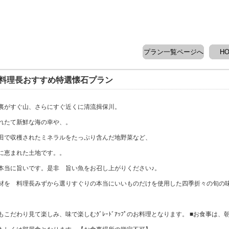
プラン一覧ページへ
H
 料理長おすすめ特選懐石プラン
裏がすぐ山、さらにすぐ近くに清流揖保川。
れたて新鮮な海の幸や、。
田で収穫されたミネラルをたっぷり含んだ地野菜など、
に恵まれた土地です。。
本当に旨いです。是非 旨い魚をお召し上がりください♪。
材を 料理長みずから選りすぐりの本当にいいものだけを使用した四季折々の旬の
こだわり見て楽しみ、味で楽しむｸﾞﾚｰﾄﾞｱｯﾌﾟのお料理となります。 ■お食事は、