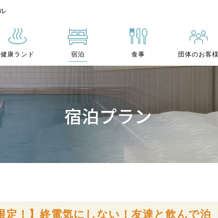
ル
健康ランド
宿泊
食事
団体のお客
限定！】終電気にしない！友達と飲んで泊