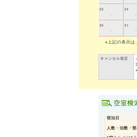
23
24
-
-
30
31
-
-
※上記の表示は
キャンセル規定
宿泊日
人数・泊数・部