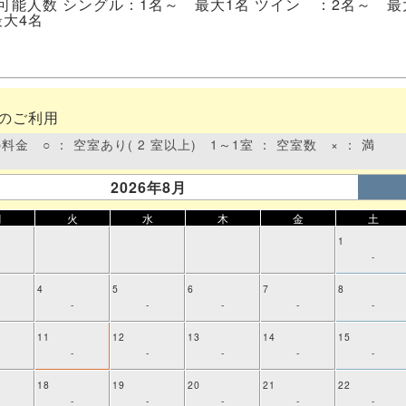
能人数 シングル：1名～ 最大1名 ツイン ：2名～ 最
最大4名
様のご利用
金 ○ ： 空室あり( 2 室以上) 1～1室 ： 空室数 × ： 満
2026年8月
月
火
水
木
金
土
1
-
4
5
6
7
8
-
-
-
-
-
11
12
13
14
15
-
-
-
-
-
18
19
20
21
22
-
-
-
-
-