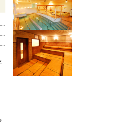
と
来
。