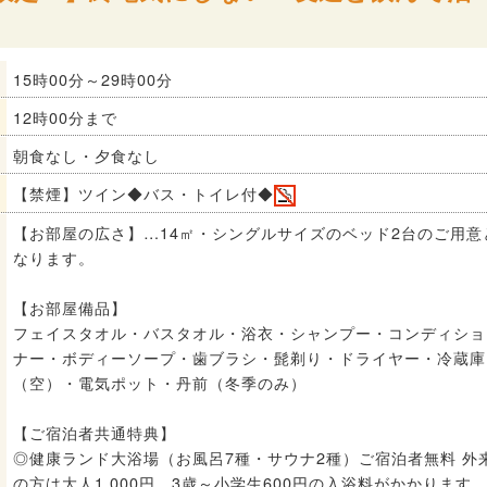
15時00分～29時00分
12時00分まで
朝食なし・夕食なし
【禁煙】ツイン◆バス・トイレ付◆
【お部屋の広さ】…14㎡・シングルサイズのベッド2台のご用意
なります。
【お部屋備品】
フェイスタオル・バスタオル・浴衣・シャンプー・コンディショ
ナー・ボディーソープ・歯ブラシ・髭剃り・ドライヤー・冷蔵庫
（空）・電気ポット・丹前（冬季のみ）
【ご宿泊者共通特典】
◎健康ランド大浴場（お風呂7種・サウナ2種）ご宿泊者無料 外
の方は大人1,000円 3歳～小学生600円の入浴料がかかります