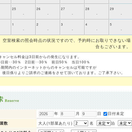
25
26
27
28
29
-
-
-
-
-
1
2
3
4
5
-
-
-
-
-
、空室検索の照会時点の状況ですので、予約時にお取りできない場
合もございます。
キャンセル料金は3日前からの発生になります。
3日前･･30％ 2日前･･30％ 前日50％ 当日100％
※期間内のインターネットからのキャンセルは可能ですが
後日係りよりご請求のご連絡をさせて頂いております。ご了承下さい。
年
月
日
日付未定
屋数
大人(1部屋あたり)
名
泊