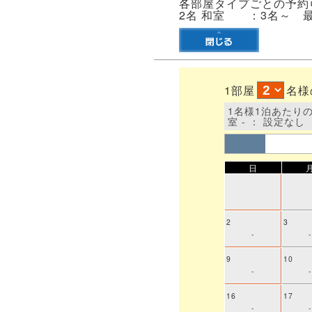
各部屋タイプごとの予約可
2名 和室 ：3名～ 
1部屋
名
1名様1泊あたりの料
室 - ： 設定なし
日
2
3
-
-
9
10
-
-
16
17
-
-