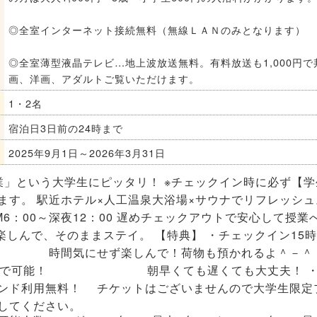
◎全室インターネット接続無料（無線ＬＡＮのみとなります）
◎全室薄型液晶テレビ…地上波放送無料。有料放送も1,000円で
画、洋画、アダルトご覧いただけます。
1・2名
宿泊日3日前の24時まで
2025年9月1日～2026年3月31日
業」という大学生にピッタリ！ ※チェックイン時に必ず【学
ます。 駅近ホテル×人工温泉大浴場×サウナでリフレッシュ
6：00～深夜12：00 遅めチェックアウトで安心して授業
楽しんで、そのままステイ。 【特典】 ・チェックイン15
間気にせず楽しんで！荷物も預かれるよ＾－＾ 
2時まで可能！ 朝早くても遅くても大丈夫！ 
ンド利用無料！ チケットはございませんので大学生限定
してください。