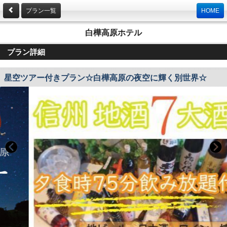
プラン一覧
HOME
白樺高原ホテル
プラン詳細
星空ツアー付きプラン☆白樺高原の夜空に輝く別世界☆