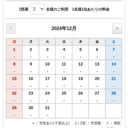
1部屋
名様のご利用 1名様1泊あたりの料金
2024年12月
<
>
日
月
火
水
木
金
土
1
2
3
4
5
6
7
-
-
-
-
-
-
-
8
9
10
11
12
13
14
-
-
-
-
-
-
-
15
16
17
18
19
20
21
-
-
-
-
-
-
-
22
23
24
25
26
27
28
-
-
-
-
-
-
-
29
30
31
-
-
-
○
： 空室あり( 3 室以上)
1～2室
： 空室数
×
： 満室