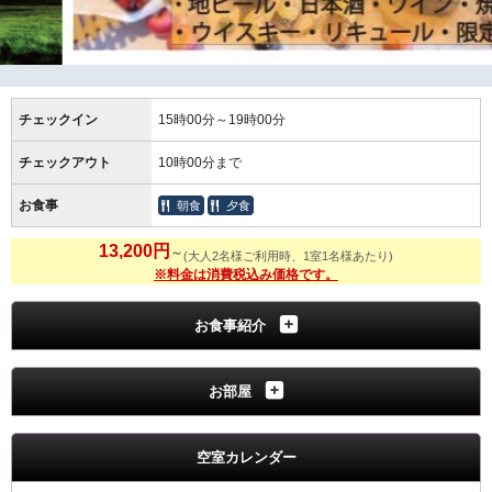
チェックイン
15時00分～19時00分
チェックアウト
10時00分まで
お食事
朝食
夕食
13,200円
～
(大人2名様ご利用時、1室1名様あたり)
※料金は消費税込み価格です。
お食事紹介
お部屋
空室カレンダー