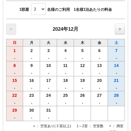
1部屋
名様のご利用 1名様1泊あたりの料金
2024年12月
<
>
日
月
火
水
木
金
土
1
2
3
4
5
6
7
-
-
-
-
-
-
-
8
9
10
11
12
13
14
-
-
-
-
-
-
-
15
16
17
18
19
20
21
-
-
-
-
-
-
-
22
23
24
25
26
27
28
-
-
-
-
-
-
-
29
30
31
-
-
-
○
： 空室あり( 3 室以上)
1～2室
： 空室数
×
： 満室