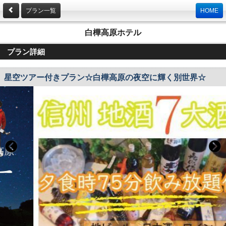
プラン一覧
HOME
白樺高原ホテル
プラン詳細
星空ツアー付きプラン☆白樺高原の夜空に輝く別世界☆