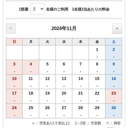
1部屋
名様のご利用 1名様1泊あたりの料金
2024年11月
<
>
日
月
火
水
木
金
土
1
2
-
-
3
4
5
6
7
8
9
-
-
-
-
-
-
-
10
11
12
13
14
15
16
-
-
-
-
-
-
-
17
18
19
20
21
22
23
-
-
-
-
-
-
-
24
25
26
27
28
29
30
-
-
-
-
-
-
-
○
： 空室あり( 3 室以上)
1～2室
： 空室数
×
： 満室