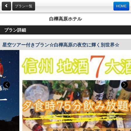
プラン一覧
HOME
白樺高原ホテル
プラン詳細
星空ツアー付きプラン☆白樺高原の夜空に輝く別世界☆