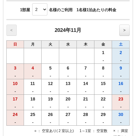
1部屋
名様のご利用 1名様1泊あたりの料金
2024年11月
<
>
日
月
火
水
木
金
土
1
2
-
-
3
4
5
6
7
8
9
-
-
-
-
-
-
-
10
11
12
13
14
15
16
-
-
-
-
-
-
-
17
18
19
20
21
22
23
-
-
-
-
-
-
-
24
25
26
27
28
29
30
-
-
-
-
-
-
-
○
： 空室あり( 2 室以上)
1～1室
： 空室数
×
： 満室