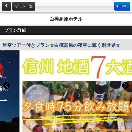
プラン一覧
HOME
白樺高原ホテル
プラン詳細
星空ツアー付きプラン☆白樺高原の夜空に輝く別世界☆