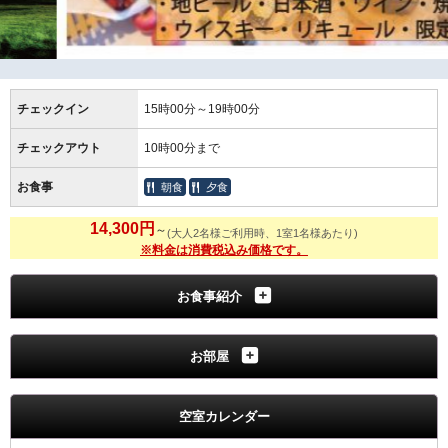
チェックイン
15時00分～19時00分
チェックアウト
10時00分まで
お食事
朝食
夕食
14,300円
～
(大人2名様ご利用時、1室1名様あたり)
※料金は消費税込み価格です。
お食事紹介
お部屋
空室カレンダー