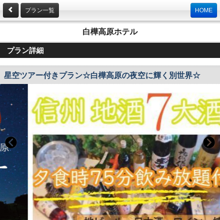
プラン一覧
HOME
白樺高原ホテル
プラン詳細
星空ツアー付きプラン☆白樺高原の夜空に輝く別世界☆