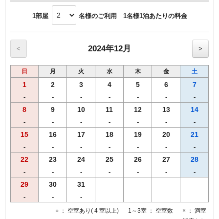
1部屋
名様のご利用 1名様1泊あたりの料金
2024年12月
<
>
日
月
火
水
木
金
土
1
2
3
4
5
6
7
-
-
-
-
-
-
-
8
9
10
11
12
13
14
-
-
-
-
-
-
-
15
16
17
18
19
20
21
-
-
-
-
-
-
-
22
23
24
25
26
27
28
-
-
-
-
-
-
-
29
30
31
-
-
-
○
： 空室あり( 4 室以上)
1～3室
： 空室数
×
： 満室