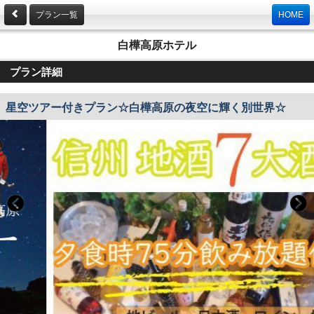
プラン一覧
HOME
白樺高原ホテル
プラン詳細
星空ツアー付きプラン☆白樺高原の夜空に輝く別世界☆