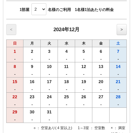
1部屋
名様のご利用 1名様1泊あたりの料金
2024年12月
<
>
日
月
火
水
木
金
土
1
2
3
4
5
6
7
-
-
-
-
-
-
-
8
9
10
11
12
13
14
-
-
-
-
-
-
-
15
16
17
18
19
20
21
-
-
-
-
-
-
-
22
23
24
25
26
27
28
-
-
-
-
-
-
-
29
30
31
-
-
-
○
： 空室あり( 4 室以上)
1～3室
： 空室数
×
： 満室