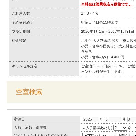
※料金は消費税込み価格です。
ご利用人数
2・3・4名
予約受付締切
宿泊日当日の15時まで
プラン期間
2020年4月1日～2027年1月31日
料金補足
小学生:大人料金の70％ ※人
小児（食事布団あり）:大人料金
含める
小児（食事のみ）:4,400円
キャンセル規定
ご宿泊日3～2日前：30％、 ご宿
ャンセル料が発生します。
空室検索
宿泊日
年
月
人数・泊数・部屋数
大人(1部屋あたり)
名
1室もしくは1人あたりの1泊料金
～