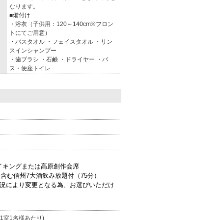
なります。
■備付け
・浴衣（子供用：120～140cm※フロン
トにてご用意）
・バスタオル ・フェイスタオル ・リン
スインシャンプー
・歯ブラシ ・石鹸 ・ドライヤー ・バ
ス・便座トイレ
イキングまたは高原創作会席
含む信州7大酒飲み放題付（75分）
状況により変更となる為、お選びいただけ
、1室1名様あたり)