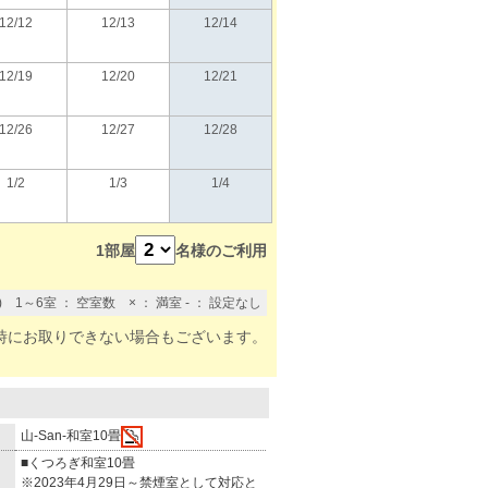
12/12
12/13
12/14
12/19
12/20
12/21
12/26
12/27
12/28
1/2
1/3
1/4
1部屋
名様のご利用
) 1～6室 ： 空室数 × ： 満室 - ： 設定なし
時にお取りできない場合もございます。
山-San-和室10畳
■くつろぎ和室10畳
※2023年4月29日～禁煙室として対応と