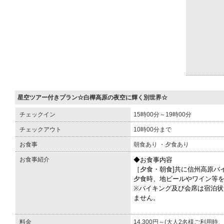
星空ツアー付きプラン☆白樺高原の夜空に輝く別世界☆
チェックイン
15時00分～19時00分
チェックアウト
10時00分まで
お食事
朝食あり ・夕食あり
お食事紹介
◆お食事内容
［夕食・朝食]共に信州高原バ
夕食時、地ビールやワイン等を
※バイキング及び会席は宿泊
ません。
料金
14,300円～(大人2名様ご利用時