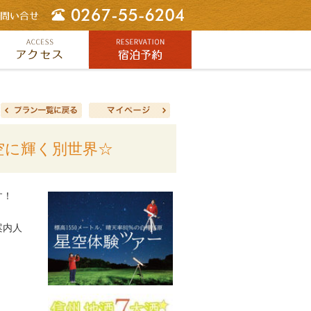
空に輝く別世界☆
す！
案内人