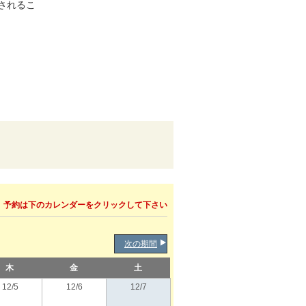
されるこ
予約は下のカレンダーをクリックして下さい
次の期間
木
金
土
12/5
12/6
12/7