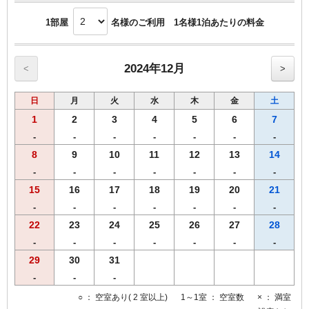
1部屋
名様のご利用 1名様1泊あたりの料金
2024年12月
<
>
日
月
火
水
木
金
土
1
2
3
4
5
6
7
-
-
-
-
-
-
-
8
9
10
11
12
13
14
-
-
-
-
-
-
-
15
16
17
18
19
20
21
-
-
-
-
-
-
-
22
23
24
25
26
27
28
-
-
-
-
-
-
-
29
30
31
-
-
-
○
： 空室あり( 2 室以上)
1～1室
： 空室数
×
： 満室