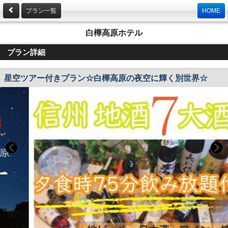
プラン一覧
HOME
白樺高原ホテル
プラン詳細
星空ツアー付きプラン☆白樺高原の夜空に輝く別世界☆