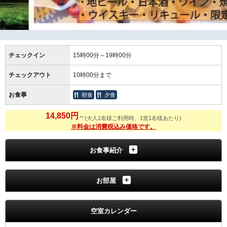
チェックイン
15時00分～19時00分
チェックアウト
10時00分まで
お食事
朝食
夕食
14,850円
～
(大人2名様ご利用時、1室1名様あたり)
※料金は消費税込み価格です。
お食事紹介
お部屋
空室カレンダー