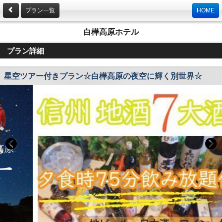
プラン一覧
HOME
白樺高原ホテル
プラン詳細
星空ツアー付きプラン☆白樺高原の夜空に輝く別世界☆