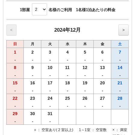
1部屋
名様のご利用 1名様1泊あたりの料金
2024年12月
<
>
日
月
火
水
木
金
土
1
2
3
4
5
6
7
-
-
-
-
-
-
-
8
9
10
11
12
13
14
-
-
-
-
-
-
-
15
16
17
18
19
20
21
-
-
-
-
-
-
-
22
23
24
25
26
27
28
-
-
-
-
-
-
-
29
30
31
-
-
-
○
： 空室あり( 2 室以上)
1～1室
： 空室数
×
： 満室