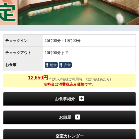
チェックイン
15時00分～19時00分
チェックアウト
10時00分まで
お食事
朝食
夕食
12,650円
～
(大人2名様ご利用時、1室1名様あたり)
※料金は消費税込み価格です。
お食事紹介
お部屋
空室カレンダー