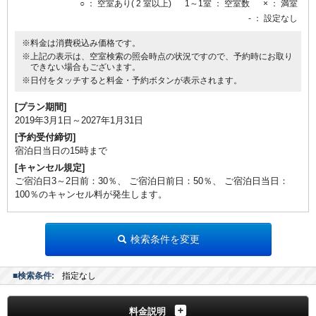
○
： 空室あり( 2 室以上)
1～1室
： 空室数
×
： 満室
-
： 設定なし
※料金は消費税込み価格です。
※上記の表示は、空室検索の照会時点の状況ですので、予約時にお取り
できない場合もございます。
※日付をタッチすると料金・予約ボタンが表示されます。
[プラン期間]
2019年3月1日～2027年1月31日
[予約受付締切]
宿泊日当日の15時まで
[キャンセル規定]
ご宿泊日3～2日前：30％、 ご宿泊日前日：50％、 ご宿泊日当日：
100％のキャンセル料が発生します。
検索条件を変更
■検索条件:
指定なし
料金説明