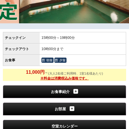
チェックイン
15時00分～19時00分
チェックアウト
10時00分まで
お食事
朝食
夕食
11,000円
～
(大人2名様ご利用時、1室1名様あたり)
※料金は消費税込み価格です。
お食事紹介
お部屋
空室カレンダー