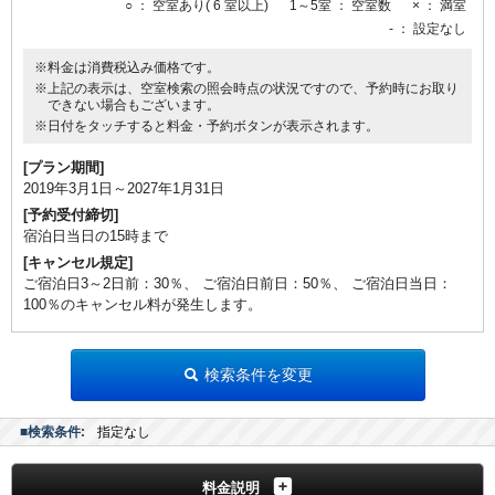
○
： 空室あり( 6 室以上)
1～5室
： 空室数
×
： 満室
-
： 設定なし
※料金は消費税込み価格です。
※上記の表示は、空室検索の照会時点の状況ですので、予約時にお取り
できない場合もございます。
※日付をタッチすると料金・予約ボタンが表示されます。
[プラン期間]
2019年3月1日～2027年1月31日
[予約受付締切]
宿泊日当日の15時まで
[キャンセル規定]
ご宿泊日3～2日前：30％、 ご宿泊日前日：50％、 ご宿泊日当日：
100％のキャンセル料が発生します。
検索条件を変更
■検索条件:
指定なし
料金説明