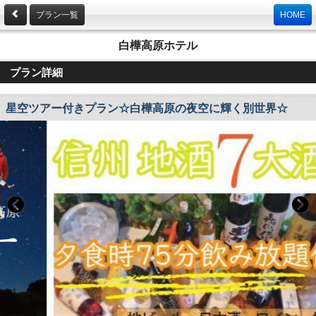
プラン一覧
HOME
白樺高原ホテル
プラン詳細
星空ツアー付きプラン☆白樺高原の夜空に輝く別世界☆