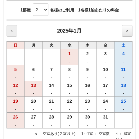
1部屋
名様のご利用 1名様1泊あたりの料金
2025年1月
<
>
日
月
火
水
木
金
土
1
2
3
4
-
-
-
-
5
6
7
8
9
10
11
-
-
-
-
-
-
-
12
13
14
15
16
17
18
-
-
-
-
-
-
-
19
20
21
22
23
24
25
-
-
-
-
-
-
-
26
27
28
29
30
31
-
-
-
-
-
-
○
： 空室あり( 2 室以上)
1～1室
： 空室数
×
： 満室