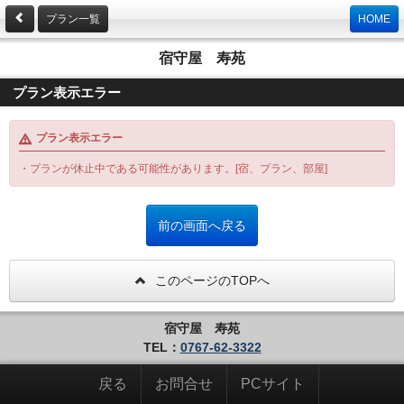
プラン一覧
HOME
宿守屋 寿苑
プラン表示エラー
プラン表示エラー
・プランが休止中である可能性があります。[宿、プラン、部屋]
このページのTOPへ
宿守屋 寿苑
TEL：
0767-62-3322
戻る
お問合せ
PCサイト