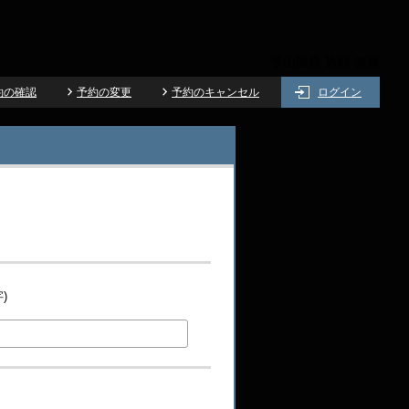
平山温泉 旅館 善屋
約の確認
予約の変更
予約のキャンセル
ログイン
)