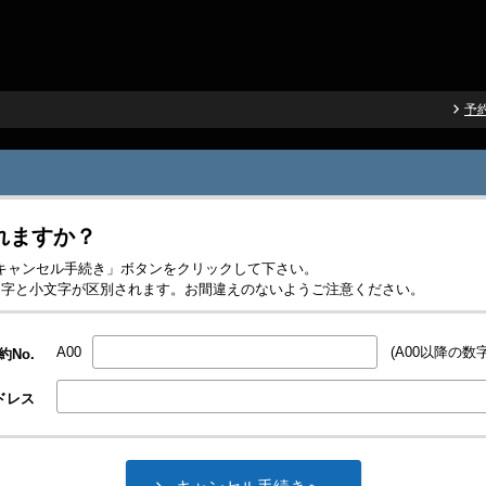
予
れますか？
入力し「キャンセル手続き」ボタンをクリックして下さい。
の大文字と小文字が区別されます。お間違えのないようご注意ください。
A00
(A00以降の数字
約No.
アドレス