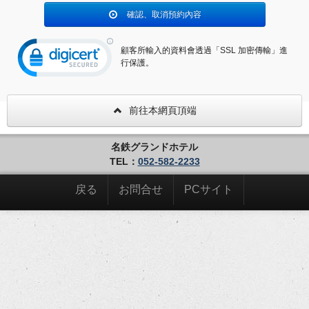
確認、取消預約內容
顧客所輸入的資料會透過「SSL 加密傳輸」進
行保護。
前往本網頁頂端
名鉄グランドホテル
TEL：
052-582-2233
戻る
お問合せ
PCサイト