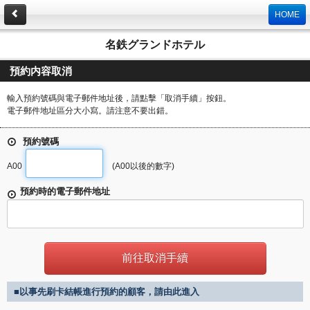
HOME
名鉄グランドホテル
預約内容取消
輸入預約號碼與電子郵件地址後，請點擊「取消手續」按鈕。
電子郵件地址區分大小寫。請注意不要出錯。
預約號碼
A00
(A00以後的數字)
預約時的電子郵件地址
■以事先刷卡結帳進行預約的顧客，請由此進入