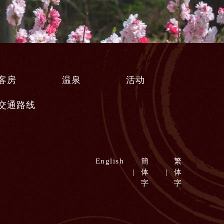
客房
温泉
活动
交通路线
English
簡
繁
体
体
字
字