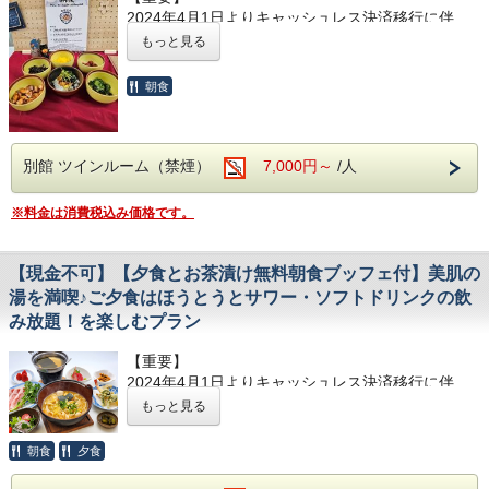
2024年4月1日よりキャッシュレス決済移行に伴
い、
もっと見る
ご宿泊料金は、インターネット上にて事前決済をし
ていただくか、
朝食
ご宿泊当日にクレジットカードなど、現金以外での
お支払いをお願いしております。
ご到着後、本館フロントカウンターに設置している
別館 ツインルーム（禁煙）
7,000円～
/人
チェックイン用タブレットよりチェックインをお済
ませください。
※料金は消費税込み価格です。
また、ご宿泊予定の皆さまへ、チェックインをより
スムーズに、より快適に進めていただくための『事
前チェックインサービス』をお知らせいたしますの
【現金不可】【夕食とお茶漬け無料朝食ブッフェ付】美肌の
で、事前にチェックイン手続きをお済ませいただけ
湯を満喫♪ご夕食はほうとうとサワー・ソフトドリンクの飲
ます。
み放題！を楽しむプラン
お風呂は大浴場・お部屋含めすべて温泉です♪
【重要】
2024年4月1日よりキャッシュレス決済移行に伴
【朝食無料 お茶漬けブッフェ】
い、ご宿泊料金は、インターネット上にて事前決済
もっと見る
をしていただくか、ご宿泊当日にクレジットカード
朝食：オープン7:00～9:00（最終入場8:30）
など、現金以外でのお支払いをお願いしておりま
当ホテルの朝食は、「お茶漬け朝食」（3種のかけ
朝食
夕食
す。
汁・トッピング・ソフトドリンク付き）です。
ご到着後、本館フロントカウンターに設置している