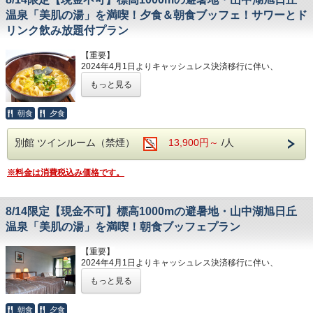
◎全室冷暖房、無料WiFi完備！
【重要】
温泉「美肌の湯」を満喫！夕食＆朝食ブッフェ！サワーとド
のご用意はございません。あらかじめご了承下さい
2024年4月1日よりキャッシュレス決済移行に伴い、ご宿泊
リンク飲み放題付プラン
ませ。
―添い寝のお子様について―
料金は、インターネット上にて事前決済をしていただくか、
お子様用のアメニティ、布団、エキストラベッド等
ご宿泊当日にクレジットカードなど、現金以外でのお支払い
添い寝お子様はベッド１台につき、最大１名様まで
【重要】
のご用意はございません。あらかじめご了承下さい
をお願いしております。
とさせていただきます。
2024年4月1日よりキャッシュレス決済移行に伴い、
ご到着後、本館フロントカウンターに設置しているチェック
ませ。
ご宿泊料金は、インターネット上にて事前決済をしていただ
イン用タブレットよりチェックインをお済ませください。
添い寝お子様はベッド１台につき、最大１名様まで
もっと見る
くか、
また、ご宿泊予定の皆さまへ、チェックインをよりスムーズ
とさせていただきます。
【お風呂】 ※浴場棟 天然温泉山中湖旭日丘温泉
ご宿泊当日にクレジットカードなど、現金以外でのお支払い
に、より快適に進めていただくための『事前チェックインサ
をお願いしております。
ービス』をお知らせいたしますので、事前にチェックイン手
朝食
夕食
◆ホテル清渓のお風呂は大浴場・お部屋含めすべて
ご到着後、本館フロントカウンターに設置しているチェック
【お風呂】 ※浴場棟 天然温泉山中湖旭日丘温泉
続きをお済ませいただけます。
温泉です。
イン用タブレットよりチェックインをお済ませください。
◆ホテル清渓のお風呂は大浴場・お部屋含めすべて
別館 ツインルーム（禁煙）
13,900円～
/人
また、ご宿泊予定の皆さまへ、チェックインをよりスムーズ
お風呂は大浴場・お部屋含めすべて温泉です♪
「富士山の伏流水」をくみ上げ、沸かしており、お
温泉です。
に、より快適に進めていただくための『事前チェックインサ
「富士山の伏流水」をくみ上げ、沸かしており、お
湯は柔らかく体の芯まであったまります。
ービス』をお知らせいたしますので、事前にチェックイン手
【お部屋】
※料金は消費税込み価格です。
湯は柔らかく体の芯まであったまります。
続きをお済ませいただけます。
◎別館洋室タイプはユニットバス、冷蔵庫付です。
◆タオルはお部屋に備え付けのものをご持参くださ
◆タオルはお部屋に備え付けのものをご持参くださ
◎お部屋は2階または3階となります。なお、エレベーター
い。
ホテル清渓のお風呂は大浴場・お部屋含めすべて温泉です
はございません。
い。
8/14限定【現金不可】標高1000mの避暑地・山中湖旭日丘
【8/14限定メニュー】
◎全室冷暖房、無料WiFi完備！
◆営業時間：16時～翌日9時(状況により変更の場合
◆営業時間：16時～翌日9時(状況により変更の場合
標高1000mの避暑地・山中湖で楽しむ夏の8/14限定特別ブ
温泉「美肌の湯」を満喫！朝食ブッフェプラン
がございます)
がございます)
ッフェプラン！
―添い寝のお子様について―
大人も子供も大満足♪夕食も朝食も好きなものを好きなだけ
お子様用のアメニティ、布団、エキストラベッド等のご用意
【重要】
お楽しみください。
はございません。あらかじめご了承下さいませ。
2024年4月1日よりキャッシュレス決済移行に伴い、
■コンビニエンスストアまで徒歩約7分 650m
山中湖旭日丘温泉「美肌の湯」とともに、夏の思い出に残る
添い寝お子様はベッド１台につき、最大１名様までとさせて
ご宿泊料金は、インターネット上にて事前決済をしていただ
■山中湖旭日丘バスターミナルまで徒歩10分 950m
ひとときをお過ごしください。
もっと見る
いただきます。
■コンビニエンスストアまで徒歩約7分 650m
くか、
■山中湖交流プラザきららまで車で8分4.2km
ご宿泊当日にクレジットカードなど、現金以外でのお支払い
■山中湖旭日丘バスターミナルまで徒歩10分 950m
※食材調達の関係で内容が一部異なる場合がございます。ま
【お風呂】 ※浴場棟 天然温泉山中湖旭日丘温泉
■富士急ハイランドまで車で25分 13km
をお願いしております。
朝食
夕食