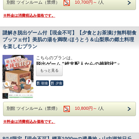
別館 ツインルーム（禁煙）
10,700円～
/人
体にやさしい和の朝ごはん。ホテル特製だし茶漬け
チェックイン用タブレットよりチェックインをお済
ませください。
朝食をぜひお楽しみください。
※料金は消費税込み価格です。
また、ご宿泊予定の皆さまへ、チェックインをより
3種のかけ汁(だし汁・お茶・ほうとう汁)
スムーズに、より快適に進めていただくための『事
定番トッピング( 梅干し・切り海苔・なめ茸・高菜
前チェックインサービス』をお知らせいたしますの
謎解き脱出ゲーム付【現金不可】【夕食とお茶漬け無料朝食
油炒め・錦糸玉子・お漬物・あられ・青ネギ・わさ
で、事前にチェックイン手続きをお済ませいただけ
ブッフェ付】美肌の湯を満喫♪ほうとう＆山梨県の郷土料理
ます。
び・三つ葉)
を楽しむプラン
日替わりトッピング(あおさのり・焼き鮭・胡麻豆
夕食とお茶漬け無料朝食ブッフェが付いた、プラン
腐・青唐辛子味噌・オクラとモロヘイヤのおひた
こちらのプランは、
です。
し・じゃこ・きゃらぶき・柚子胡椒・明太子)
脱出ゲーム "総支配人からの挑戦状"
ご夕食時 には、サワー・ソフトドリン
と
夕食とお茶漬け無料朝食ブッフェが付いた、専用プ
もっと見る
ソフトドリンク付き
クの飲み放題付！
ランです。
本館306号室にて開催中！ 対象年齢は5歳以上で
朝食
夕食
夕食：オープン18:00～21:00（最終入場19:30。90
【お部屋】
す。
分時間制限）
◎別館洋室タイプはユニットバス、冷蔵庫付です。
朝食：オープン7:00～9:00（最終入場8:30）
謎解き脱出ゲームはご宿泊当日のご到着時にフロン
◎お部屋は2階または3階となります。なお、エレベ
トでのご予約となりますが、あらかじめご予約を承
お風呂は大浴場・お部屋含めすべて温泉です♪
別館 ツインルーム（禁煙）
10,800円～
/人
ーターはございません。
ることも可能です。その場合は、ホテルまでご連絡
◎全室冷暖房、無料WiFi完備！
ください。脱出ゲームのお時間は、9：00～18：00
【お部屋】
※料金は消費税込み価格です。
終了までとなります。滞在中、1回のみとなりま
◎別館洋室タイプはユニットバス、冷蔵庫付です。
す。
◎お部屋は2階または3階となります。なお、エレベ
―添い寝のお子様について―
ーターはございません。
お子様用のアメニティ、布団、エキストラベッド等
8/14限定【現金不可】標高1000mの避暑地・山中湖旭日丘