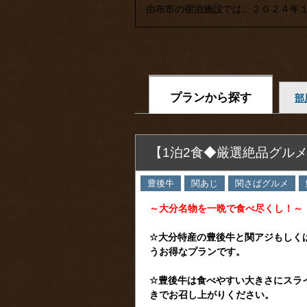
由布市の宿泊施設では、２０２４年１
プランから探す
部
【1泊2食◆厳選絶品グル
豊後牛
関あじ
関さばグルメ
～大分名物を一晩で食べ尽くし！～
☆大分特産の豊後牛と関アジもしく
うお得なプランです。
☆豊後牛は食べやすい大きさにスラ
きでお召し上がりください。