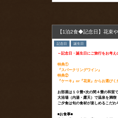
【1泊2食◆記念日】花束
記念日
誕生日
～記念日・誕生日にご旅行をお考え
特典①
『スパークリングワイン』
特典②
『ケーキ』or『花束』からお選びく
お部屋は１０畳+次の間４畳の和室
大浴場（内湯・露天）で温泉を満喫
ご夕食は旬の食材が楽しめるこだわ
■お食事■