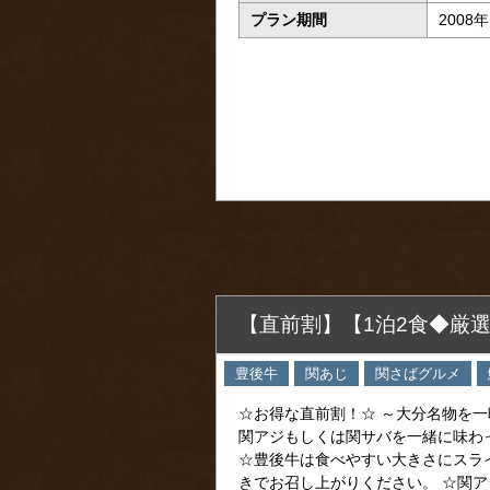
プラン期間
2008
【直前割】【1泊2食◆厳
豊後牛
関あじ
関さばグルメ
☆お得な直前割！☆ ～大分名物を一
関アジもしくは関サバを一緒に味わ
☆豊後牛は食べやすい大きさにスラ
きでお召し上がりください。 ☆関