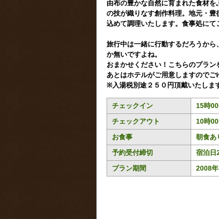
由布の豊かな自然に育まれた食材を
の技が織りなす創作料理。地元・豊
込めて調理いたします。食事処にて
旅行中は一緒に行動するだろうから
か無いですよね。
おまかせください！こちらのプラン
あとはホテルがご用意しますのでご
※入湯税別途２５０円頂戴いたしま
チェックイン
15時0
チェックアウト
10時0
お食事
朝食あ
予約受付締切
宿泊日
プラン期間
2008