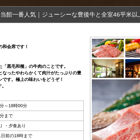
】当館一番人気｜ジューシーな豊後牛と全室46平米以
の和会席です！
た「黒毛和種」の牛肉のことです。
となったやわらかくて肉汁がたっぷりの豊
ンです。極上の味わいをどうぞ！
す。
0分～18時00分
0分まで
り ・夕食あり
1日前の18時まで