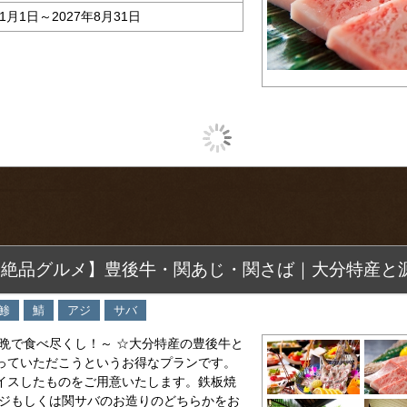
年1月1日～2027年8月31日
選絶品グルメ】豊後牛・関あじ・関さば｜大分特産と
鯵
鯖
アジ
サバ
晩で食べ尽くし！～ ☆大分特産の豊後牛と
っていただこうというお得なプランです。
イスしたものをご用意いたします。鉄板焼
アジもしくは関サバのお造りのどちらかをお