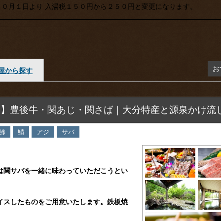
０月１日より 入湯税１５０円から２５０円と変更になります。
お
屋から探す
メ】豊後牛・関あじ・関さば｜大分特産と源泉かけ流
鯵
鯖
アジ
サバ
は関サバを一緒に味わっていただこうとい
イスしたものをご用意いたします。鉄板焼