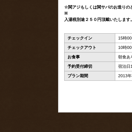
☆関アジもしくは関サバのお造りの
※
入湯税別途２５０円頂戴いたします
チェックイン
15時0
チェックアウト
10時0
お食事
朝食あ
予約受付締切
宿泊日
プラン期間
2013