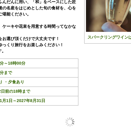
ふんだんに用い、「和」をベースにした匠
後の名産をはじめとした旬の食材を、心を
ご堪能ください。
、ケーキや花束を用意する時間ってなかな
スパークリングワイン
をお選び頂くだけで大丈夫です！
ゆっくり旅行をお楽しみください！
す。
0分～18時00分
0分まで
り ・夕食あり
2日前の18時まで
年1月1日～2027年8月31日