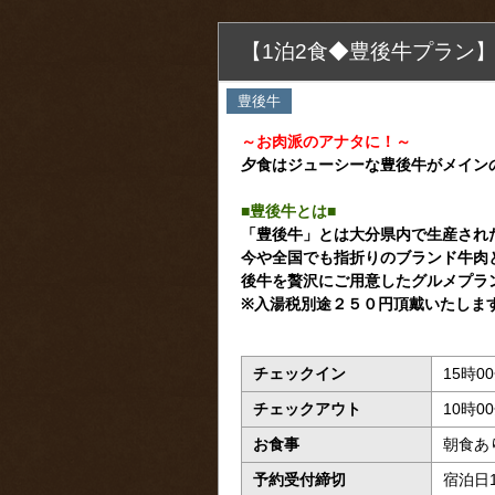
【1泊2食◆豊後牛プラン
豊後牛
～お肉派のアナタに！～
夕食はジューシーな豊後牛がメイン
■豊後牛とは■
「豊後牛」とは大分県内で生産され
今や全国でも指折りのブランド牛肉
後牛を贅沢にご用意したグルメプラ
※入湯税別途２５０円頂戴いたしま
チェックイン
15時0
チェックアウト
10時0
お食事
朝食あ
予約受付締切
宿泊日