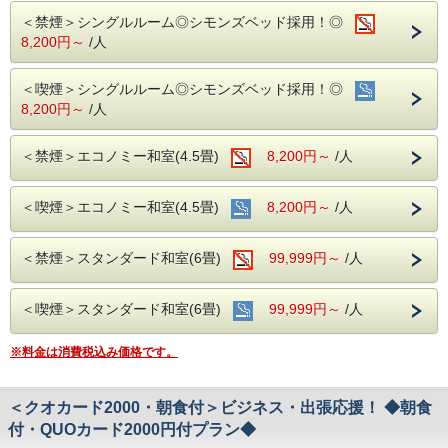
何卒ご理解を賜りますようお願い申し上げます。
＜禁煙＞シングルルーム◎シモンズベッド採用！◎
QUOカード2000円付のプランです♪
8,200円～
/人
☆こちらは食事なしの素泊りプランとなります☆
☆港屋自慢のサービス・ベッド・大浴場でおくつろぎくださ
い☆
＜喫煙＞シングルルーム◎シモンズベッド採用！◎
8,200円～
/人
★☆ひと目で分かる！ホテル港屋の５つの特徴☆★
①心のこもったアットホームなお客さま対応
②JR高知駅から徒歩5分の好立地!
＜禁煙＞エコノミー和室(4.5畳)
8,200円～
/人
③良質の睡眠をご提供!シモンズ社製ベッドを全洋室に採用
④広々とした男女大浴場!深夜は1時まで朝は6時00分から入
浴可能
＜喫煙＞エコノミー和室(4.5畳)
8,200円～
/人
男湯にはサウナも!
⑤ホテルに隣接した平置き駐車場!大型車やバスも駐車可能
＜禁煙＞スタンダード和室(6畳)
99,999円～
/人
◇ご朝食◇
こちらのプランには朝食は付いておりません。
＜喫煙＞スタンダード和室(6畳)
99,999円～
/人
◇お風呂◇
広々とした大浴場は一日の疲れが癒やされると好評です!
※料金は消費税込み価格です。
旅の疲れを癒して下さい。男湯にはサウナも完備♪
営業時間
・男女大浴場/15:00～25:00/6:00～9:00
・男性用サウナ/15:00～24:00
＜クオカード2000・朝食付＞ビジネス・出張応援！ ◆朝食
付・QUOカード2000円付プラン◆
◇駐車場◇