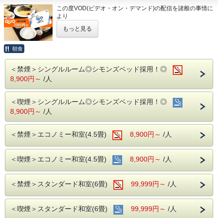
・大型トラックやバスも駐車可能な専用平置き駐車場37台
この度VOD(ビデオ・オン・デマンド)の配信を諸般の事情に
完備。
より
(700円/泊 ※車輌の大きさによって料金が異なります)
令和8年1月31日
をもちまして終了させていただくこととな
※大型車をご利用の場合は必ずご連絡ください
もっと見る
りました。
※駐車場は先着順になります
今までご愛顧いただき、誠にありがとうございました。
※満車の場合はホテル近くのコインパーキングをご案内いた
何卒ご理解を賜りますようお願い申し上げます。
します
朝食
QUOカード2000円付のプランです♪
◇その他サービス◇
＜禁煙＞シングルルーム◎シモンズベッド採用！◎
★こちらは朝食付きのプランとなります★
・全館無料Wi-Fi対応
8,900円～
/人
★港屋自慢の朝定食を食べて朝から元気にご出発ください★
・コインランドリー、乾燥機設置
・VOD(ビデオオンデマンド)設置(500円/泊)
★☆ひと目で分かる！ホテル港屋の５つの特徴☆★
・各種無料貸出グッズ
＜喫煙＞シングルルーム◎シモンズベッド採用！◎
①心のこもったアットホームなお客さま対応
・レンタルサイクル
②JR高知駅から徒歩5分の好立地!
8,900円～
/人
・24時間フロント対応
③良質の睡眠をご提供!シモンズ社製ベッドを全洋室に採用
④広々とした男女大浴場!深夜は1時まで朝は6時00分から入
◇アクセス◇
浴可能
＜禁煙＞エコノミー和室(4.5畳)
8,900円～
/人
・JR高知駅…徒歩5分
男湯にはサウナも!
・高知IC…車で約10分
⑤ホテルに隣接した平置き駐車場!大型車やバスも駐車可能
・高知龍馬空港…車で約25分
＜喫煙＞エコノミー和室(4.5畳)
8,900円～
/人
◇周辺観光◇
◇ご朝食◇
・高知城、高知城歴史博物館、ひろめ市場、日曜市…徒歩約
朝食時間 6:30～10:00(9:30オーダーストップ)
20分
＜禁煙＞スタンダード和室(6畳)
99,999円～
/人
港屋の朝食は日替わりメニュー！
・繁華街…徒歩約15分/はりまや橋…徒歩約10分
チェックインの際にメニューをご確認いただき
・お遍路(四国八十八ヶ所)
和食・洋食お好きな方をお選びください♪
第30番札所 善楽寺…車で約15分
＜喫煙＞スタンダード和室(6畳)
99,999円～
/人
どちらもバランスの良い定食スタイルの朝食です！
第31番札所 竹林寺…車で約20分