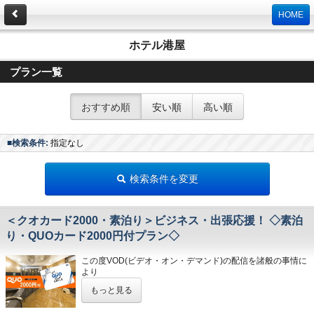
HOME
ホテル港屋
プラン一覧
おすすめ順
安い順
高い順
■検索条件:
指定なし
検索条件を変更
＜クオカード2000・素泊り＞ビジネス・出張応援！ ◇素泊
り・QUOカード2000円付プラン◇
この度VOD(ビデオ・オン・デマンド)の配信を諸般の事情に
より
令和8年1月31日
をもちまして終了させていただくこととな
もっと見る
りました。
今までご愛顧いただき、誠にありがとうございました。