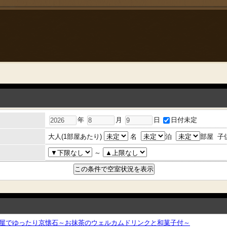
年
月
日
日付未定
大人(1部屋あたり)
名
泊
部屋
子
～
屋でゆったり京懐石～お抹茶のウェルカムドリンクと和菓子付～