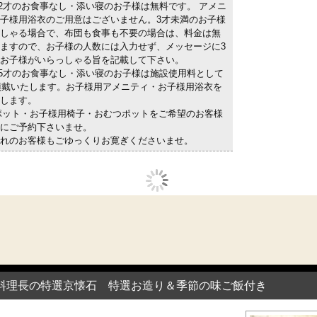
～2才のお食事なし・添い寝のお子様は無料です。 アメニ
子様用浴衣のご用意はございません。3才未満のお子様
しゃる場合で、布団も食事も不要の場合は、料金は無
ますので、お子様の人数には入力せず、メッセージに3
お子様がいらっしゃる旨を記載して下さい。
～5才のお食事なし・添い寝のお子様は施設使用料として
円頂戴いたします。お子様用アメニティ・お子様用浴衣を
します。
ポット・お子様用椅子・おむつポットをご希望のお客様
にご予約下さいませ。
れのお客様もごゆっくりお寛ぎくださいませ。
料理長の特選京懐石 特選お造り＆季節の味ご飯付き