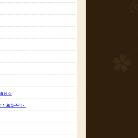
食付☆
クと和菓子付～