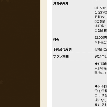
お食事紹介
□お夕食
当館料理
月替わり
□ご朝食
湯豆腐・
ご朝食後
22,00
料金
※料金は
予約受付締切
宿泊日当
プラン期間
2014年
◆京都市
京都市条
現地にて
◆お子様
① お子
② 小学
理になり
食）です