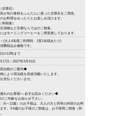
（京懐石）
長が旬の食材をふんだんに使った京懐石をご用意。
のお料理をゆったりとお楽しみ頂けます。
（和朝食）
京漬物など京都ならではのご朝食。
にはモーニングコーヒーをご用意致しております。
0円～(大人4名様ご利用時、1室1名様あたり)
消費税込み価格です。
日の12時まで
8月17日～2027年3月31日
宿泊税のご案内◆
例により宿泊税を別途頂戴いたします。
お支払くださいませ。
連れのお客様へ 必ずお読みください◆
様のご年齢をお知らせ下さい。
生（6～12歳）のお子様は、大人の方と同等の内容のお料
ます。3-5歳のお子様のご朝食は、お子様用ご朝食（和
。