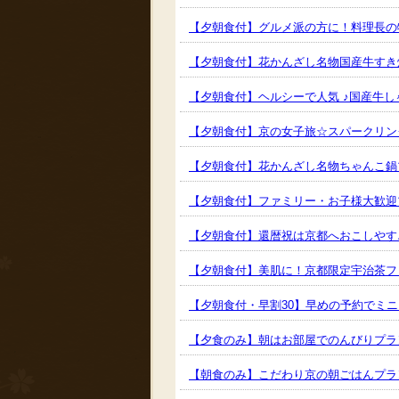
【夕朝食付】グルメ派の方に！料理長の
【夕朝食付】花かんざし名物国産牛すき
【夕朝食付】ヘルシーで人気 ♪国産牛し
【夕朝食付】京の女子旅☆スパークリン
【夕朝食付】花かんざし名物ちゃんこ鍋
【夕朝食付】ファミリー・お子様大歓迎
【夕朝食付】還暦祝は京都へおこしやす
【夕朝食付】美肌に！京都限定宇治茶フ
【夕朝食付・早割30】早めの予約でミ
【夕食のみ】朝はお部屋でのんびりプラ
【朝食のみ】こだわり京の朝ごはんプラ