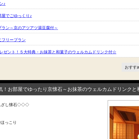
ン♪
部屋でごゆっくり♪
プラン～京のアツアツ湯豆腐付～
にフリープラン
レゼント！５大特典・お抹茶と和菓子のウェルカムドリンク付☆
おすす
気！お部屋でゆったり京懐石～お抹茶のウェルカムドリンクと
んざし懐石◇◇◇
でほっこり
ト