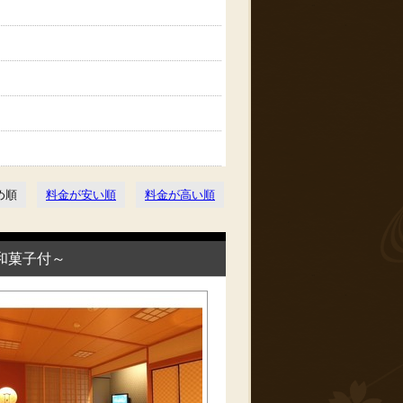
め順
料金が安い順
料金が高い順
和菓子付～