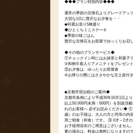
◆◆◆プラン特別内容◆◆◆
通常の季節の京懐石よりグレードアッ
大切な1日に贅沢なお夕食を・・
◆特選お造り5種盛り
◆ひとくちミニステーキ
◆季節の味ごはん
贅沢な京懐石をお部屋でゆっくりお召
◆その他のプランサービス◆
①チェックイン時にはお抹茶と和菓子
②和柄巾着入りアメニティをプレゼン
③お夕食は、ゆったりお部屋食
④お帰りの際にはささやかな京土産付
◆京都市宿泊税のご案内◆
京都市条例により平成30年10月1日より１
以上50,000円未満：500円）を別途
れのお客様へ 必ずお読みください◆ ①
歳）のお子様は、大人の方と同等の内容
用ご朝食（和食）です。 ③ 0才～2才
お子様用浴衣のご用意はございません
要の場合は、料金は無料になりますの