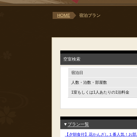
HOME
宿泊プラン
空室検索
宿泊日
人数・泊数・部屋数
1室もしくは1人あたりの1泊料金
▼
プラン一覧
【夕朝食付】花かんざし１番人気！お部