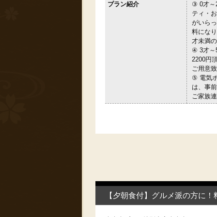
プラン紹介
③ 0才
ティ・お
がいらっ
料になり
才未満の
④ 3才
2200
ご用意致
⑤ 電気
は、事前
ご家族連
【夕朝食付】グルメ派の方に！