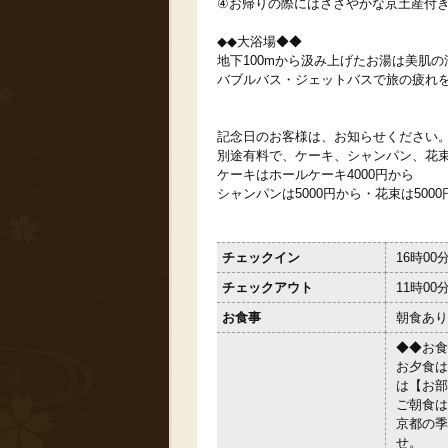
④お帰りの際にはささやかな京土産付
◆◆大浴場◆◆
地下100mから汲み上げたお湯は美肌の
バブルバス・ジェットバスで旅の疲れ
記念日のお客様は、お知らせください
別途有料で、ケーキ、シャンパン、花
ケーキはホールケーキ4000円から
シャンパンは5000円から・花束は500
チェックイン
16時00
チェックアウト
11時00
お食事
朝食あり
◆◆お食
お夕食は
は【お部
ご朝食は
京都の季
せ。