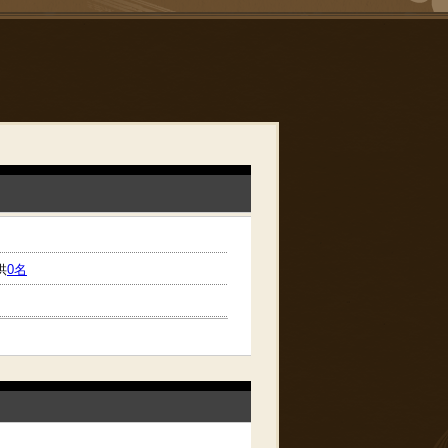
供
0
名