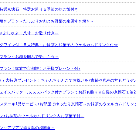
特選京懐石 特選お造り＆季節の味ご飯付き
焼きプラン～たっぷりお肉とお野菜の京風すき焼き～
ゃぶしゃぶ ♪ 八寸・お造り付き～
グワイン付！５大特典・お抹茶と和菓子のウェルカムドリンク付☆
プラン～お鍋を囲んで楽しもう～
プラン！家族で京都旅！お子様プレゼント付♪
♪７大特典プレゼント！ちゃんちゃんこでお祝いを♪古希や喜寿の方もどうぞ♪
ェイスパック・ルルルンパック付きプランでお顔も艶々☆自慢の京懐石１泊2
ニステーキ1品サービス♪お部屋でゆったり京懐石～お抹茶のウェルカムドリン
ン♪お抹茶のウェルカムドリンク＆お茶菓子付～
ン～アツアツ湯豆腐の和朝食～