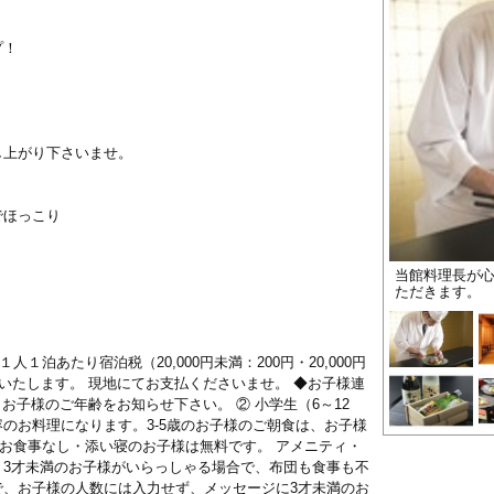
プ！
し上がり下さいませ。
でほっこり
ト
当館料理長が
き
ただきます。
人１泊あたり宿泊税（20,000円未満：200円・20,000円
頂戴いたします。 現地にてお支払くださいませ。 ◆お子様連
 お子様のご年齢をお知らせ下さい。 ② 小学生（6～12
のお料理になります。3-5歳のお子様のご朝食は、お子様
のお食事なし・添い寝のお子様は無料です。 アメニティ・
。3才未満のお子様がいらっしゃる場合で、布団も食事も不
で、お子様の人数には入力せず、メッセージに3才未満のお