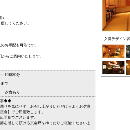
き
湯♪
を癒してください。
女将デザイン
。
束のお手配も可能です。
0円からご案内いたします。
分～19時30分
分まで
 ・夕食あり
事◆◆
周りを気にせず、お召し上がりいただけるようお夕食
屋食】でご用意致します。
広間食でございます。
節を感じて頂ける京会席をゆったりご堪能くださいま