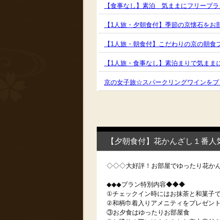
【食事なし】素泊 気ままにフリープラ
【1人旅・夕朝食付】季節の京懐石をお
【1人旅・朝食付】こだわりの京の朝食
【1人旅・食事なし】素泊まりで気まま
京の女子旅☆スパークリングワインをプ
【夕朝食付】花かんざし１番人
◇◇◇大好評！お部屋でゆったり花か
◆◆◆プラン特別内容◆◆◆
①チェックイン時にはお抹茶と和菓子
②和柄巾着入りアメニティをプレゼン
③お夕食はゆったりお部屋食