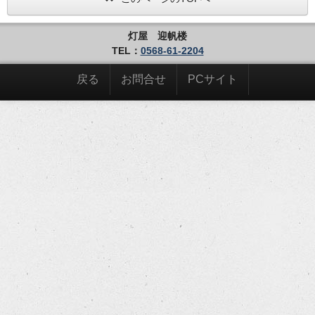
灯屋 迎帆楼
TEL：
0568-61-2204
戻る
お問合せ
PCサイト