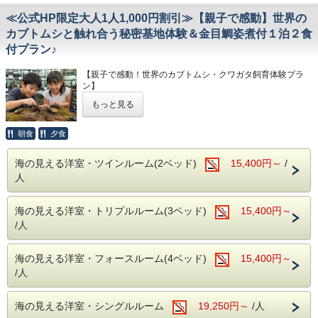
※入荷状況によりお断りすることもございます。ご了承下さ
い。
≪公式HP限定大人1人1,000円割引≫【親子で感動】世界の
※大人・子供に関係なくベット使用数で、お部屋をお選びく
ださい。
カブトムシと触れ合う秘密基地体験＆金目鯛姿煮付１泊２食
◆温泉
【例】ツインルーム→大人２名・幼児（ベッドなし）１名な
付プラン♪
【MORI】【SORA】【SAKURA】全ての温泉を貸切でご利
ど・・・
用いただけます。（※閑散期は、いずれか1か所の稼働とな
トリプルルーム→大人２名・小学生１名・幼児１名（ベッド
る場合がございます。）
【親子で感動！世界のカブトムシ・クワガタ飼育体験プラ
なし）など・・・
ン】
フォースルーム→大人３名・小学生１名など・・・
◆館内設備
もっと見る
鏡張りのレンタルスタジオ利用（ミニキッチン付）
当館の若旦那が大切に育てている、世界のカブトムシ・クワ
１時間２，０００円（税別）
ガタたち。その飼育スペースを特別公開！
当館には、バレエ用バー・ヨガマット・体操用ホッピングマ
大型の外国産カブトムシやクワガタが並ぶ空間は、まるで秘
朝食
夕食
ットなど、豊富な設備を完備した、併設のレンタルスタジオ
密基地。
がございます。
普段は見ることのできない飼育の裏側を見学しながら、命が
ヨガやダンス、撮影など様々な用途にご利用いただけます。
海の見える洋室・ツインルーム(2ベッド)
15,400円～
/
育つ過程を間近で体感できます。
（要予約）
人
飼育スペース見学に加え、エサ交換や菌糸ボトル交換、卵の
割り出しなど、その日に行われている飼育作業の見学・体験
※キッズルーム・卓球場は無料でご利用頂けます。
もお楽しみいただけます。
海の見える洋室・トリプルルーム(3ベッド)
15,400円～
－－☆★☆その他☆★☆－－
「こんなに大きいの！？」
/人
・駐車場→第１・第２駐車場あり（９台・無料）
「初めて触った！」
・電車でお越しの方は送迎がありますので、今井浜海岸駅に
ご到着後お電話下さい。
お子さまはもちろん、大人も夢中になる特別な時間です。見
海の見える洋室・フォースルーム(4ベッド)
15,400円～
送迎はチェックイン・チェックアウト時に限らせていただき
るだけではなく、触れて学べる本物の体験は、家族旅行の思
/人
ます。
い出や自由研究にもおすすめです。
・飲物の持込みＯＫ！共用の冷蔵庫・電子レンジあり。
※生き物のため、ご覧いただける種類や体験内容は当日の状
・個室食事処あり（有料・予約制）
況により異なります。
海の見える洋室・シングルルーム
19,250円～
/人