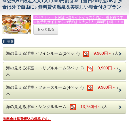
≪公式HP限定大人1人1,000円割引≫【当日20時迄OK】夕
◆おすすめの追加メニュー（税抜表記）
【海までスグ！】 今井浜海岸 … 車で３分（朝のビーチ散歩
・伊勢エビの活造り・鬼殻焼き・ボイル等（１匹 ４，００
にも最適です）
食は外で自由に♪ 無料貸切温泉＆美味しい朝食付きプラン
０円～）
・あわびのお造り（２，５００円/枚）も好評！
【温泉ハシゴ】 踊り子温泉会館 … 車で１０分 舟戸の番屋
≪ベストレート保証≫当サイトからの予約が一番お得です！
お電話またはメールにてご宿泊の前日までに承ります。
… 車で８分（絶景露天風呂）
≪他予約サイトからの予約より大人1人1,000円お得！！≫
※入荷状況によりお断りすることもございます。ご了承下さ
い。
【大人気スポット】 体感型動物園iZoo（イズー） … 車で１
もっと見る
★★★ふじのくに安心・安全認証宿泊施設★★★です！！！
５分（コモドドラゴン来園予定）
◆温泉
お仕事終わりのご旅行や、夕食は外で・・・という方にぴっ
朝食
【MORI】【SORA】【SAKURA】全ての温泉を貸切でご利
【動物と触れ合う】 伊豆アニマルキングダム … 車で２５分
たりな一泊朝食付プラン！
用いただけます。
ビジネスにも対応。
（予約制・無料）
【マイナスイオン】 河津七滝 … 車で２５分
海の見える洋室・ツインルーム(2ベッド)
9,900円～
/人
※閑散期は、いずれか1か所の稼働となる場合がございま
◆朝食【8：00】
す。
【イルカに会える】 下田海中水族館 … 車で４０分
朝食は好評の焼きたてパンと、サラダ・卵料理・果物などの
海の見える洋室・トリプルルーム(3ベッド)
9,900円～
/
洋食スタイルです。
◆館内設備
【大人も子供も】 伊豆ぐらんぱる公園 … 車で４０分
（コーヒー・紅茶・牛乳はお替り自由）
人
鏡張りのレンタルスタジオ利用（ミニキッチン付）
１時間２，０００円（税別）
◆温泉
当館には、バレエ用バー・ヨガマット・体操用ホッピングマ
【MORI】【SORA】【SAKURA】全ての温泉を貸切でご利
海の見える洋室・フォースルーム(4ベッド)
9,900円～
/
ットなど、豊富な設備を完備した、併設のレンタルスタジオ
用いただけます。
人
がございます。
（予約制・無料）
ヨガやダンス、撮影など様々な用途にご利用いただけます。
※閑散期は、いずれか1か所の稼働となる場合がございま
（要予約）
す。
海の見える洋室・シングルルーム
13,750円～
/人
※キッズルーム・卓球場は無料でご利用頂けます。
◆館内設備
鏡張りのレンタルスタジオ利用（ミニキッチン付）
※料金は消費税込み価格です。
－－☆★☆観光情報☆★☆－－
１時間２，０００円（税別）
・今井浜海岸まで車で３分
当館には、バレエ用バー・ヨガマット・体操用ホッピングマ