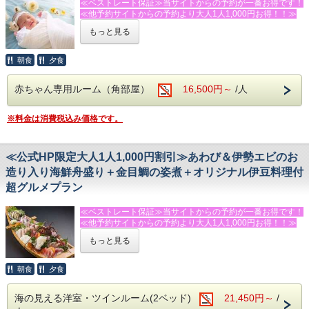
≪ベストレート保証≫当サイトからの予約が一番お得です！
・今井浜海岸まで車で３分
す。
≪他予約サイトからの予約より大人1人1,000円お得！！≫
・体感型動物園ｉＺｏｏ（イズー）まで車で１５分
・伊豆アニマルキングダムまで車で２５分
もっと見る
◆館内設備
★★★ふじのくに安心・安全認証宿泊施設★★★です！！！
・河津七滝まで車で２５分
鏡張りのレンタルスタジオ利用（ミニキッチン付）
・下田海中水族館まで車４０分
１時間２，０００円（税別）
ベビー用品充実のウェルカムベビープラン♪
・伊豆ぐらんぱる公園まで車で４０分
朝食
夕食
当館には、バレエ用バー・ヨガマット・体操用ホッピングマ
赤ちゃん専用ルームで気兼ねなくおくつろぎ下さい。
ットなど、豊富な設備を完備した、併設のレンタルスタジオ
－－☆★☆その他☆★☆－－
がございます。
赤ちゃん専用ルーム（角部屋）
16,500円～
/人
■特典■
・駐車場→第１・第２駐車場あり（９台・無料）
ヨガやダンス、撮影など様々な用途にご利用いただけます。
・お子様２歳まで添い寝無料！(３歳～未就学児は２，００
・電車でお越しの方は送迎がありますので、今井浜海岸駅に
（要予約）
０円（税別)
ご到着後お電話下さい。
※料金は消費税込み価格です。
・温泉も貸切無料！脱衣所にはおむつ交換台も完備！
※送迎はチェックイン・チェックアウト時に限らせていただ
※キッズルーム・卓球場は無料でご利用頂けます。
ベビーソープ・ベビーバス・バスマット・バストイあり
きます。
・嬉しい赤ちゃんグッズ ※全てレンタル無料
・飲物の持込みＯＫ！共用の冷蔵庫・電子レンジもあり。
－－☆★☆観光情報☆★☆－－
≪公式HP限定大人1人1,000円割引≫あわび＆伊勢エビのお
バンボ ・バウンサー ・歩行器 ・おむつ用ゴミ箱 ・補助便座
・今井浜海岸まで車で３分
・空気清浄機etc...
造り入り海鮮舟盛り＋金目鯛の姿煮＋オリジナル伊豆料理付
・河津バカテル公園まで車で１５分
※数に限りがございますので、事前にお申し付けください。
超グルメプラン
・体感型動物園ｉＺｏｏ（イズー）まで車で１５分
・お食事処も設備充実！
・伊豆アニマルキングダムまで車で２５分
ベビーチェアー・スィングベット・幼児用食器 ※哺乳びん
・河津七滝まで車で２５分
≪ベストレート保証≫当サイトからの予約が一番お得です！
の洗浄や、エプロンの洗濯もいたします！
・下田海中水族館まで車４０分
≪他予約サイトからの予約より大人1人1,000円お得！！≫
もっと見る
－－☆★☆その他☆★☆－－
★★★ふじのくに安心・安全認証宿泊施設★★★です！！！
◆お食事
・駐車場→第１・第２駐車場あり（９台・無料）
人気の大きな伊豆特産金目鯛の姿煮が付く、お得なプラン！
・電車でお越しの方は送迎がありますので、今井浜海岸駅に
スタンダードプランの舟盛を★あわび＆伊勢えびのお造り入
金目鯛の入荷状況により、大きめの切り身の煮付けとなる場
朝食
夕食
ご到着後お電話下さい。
り海鮮舟盛り★
合がございます。
送迎はチェックイン・チェックアウト時に限らせていただき
にグレードアップした超グルメプラン！
朝食は好評の焼きたてパンと、サラダ・卵料理・果物などの
海の見える洋室・ツインルーム(2ベッド)
ます。
21,450円～
/
※伊勢海老の頭はお味噌汁でお召し上がりいただけます
洋食スタイル（コーヒー・紅茶・牛乳はお替り自由）
・飲物の持込みＯＫ！共用の冷蔵庫・電子レンジもあり。