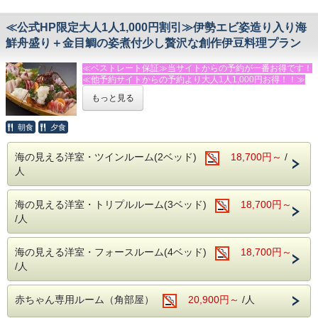
る場合がございます。）
・伊豆ぐらんぱる公園まで車で４０分
≪公式HP限定大人1人1,000円割引≫伊勢エビ姿造り入り海
◆館内設備
－－☆★☆その他☆★☆－－
鮮舟盛り＋金目鯛の姿煮付少し贅沢な創作伊豆料理プラン
鏡張りのレンタルスタジオ利用（ミニキッチン付）
・駐車場→第１・第２駐車場あり（９台・無料）
１時間２，０００円（税別）
・電車でお越しの方は送迎がありますので、今井浜海岸駅に
当館には、バレエ用バー・ヨガマット・体操用ホッピングマ
ご到着後お電話下さい
≪ベストレート保証≫当サイトからの予約が一番お得です！
ットなど、豊富な設備を完備した、併設のレンタルスタジオ
送迎はチェックイン・チェックアウト時に限らせていただき
≪他予約サイトからの予約より大人1人1,000円お得！！≫
がございます。
ます
もっと見る
ヨガやダンス、撮影など様々な用途にご利用いただけます。
・飲物の持込みＯＫ！共用の冷蔵庫・電子レンジあり
★★★ふじのくに安心・安全認証宿泊施設★★★です！！！
（要予約）
・個室食事処あり（有料・予約制）
スタンダードプランの舟盛を伊勢えびのお造り入り海鮮舟盛
朝食
夕食
※キッズルーム・卓球場は無料でご利用頂けます。
りにグレードアップした少し贅沢なプラン！
※伊勢海老の頭はお味噌汁でお召し上がりいただけます。
海の見える洋室・ツインルーム(2ベッド)
18,700円～
/
－－☆★☆観光情報☆★☆－－
・今井浜海岸まで車で３分
人
◆お食事
・踊り子温泉会館まで車で１０分
【夕食18：00】【朝食8：00】
・河津バカテル公園まで車で１５分
「伊勢エビ」のお造り入り海鮮舟盛り＋伊豆特産の金目鯛の
・体感型動物園ｉＺｏｏ（イズー）まで車で１５分
海の見える洋室・トリプルルーム(3ベッド)
18,700円～
姿煮付のちょっと贅沢なプラン♪
・伊豆アニマルキングダムまで車で２５分
※金目鯛姿煮が召し上がれない方は事前にお問い合わせくだ
/人
・河津七滝まで車で２５分
さい。
・下田海中水族館まで車４０分
朝食は好評の焼きたてパンと、サラダ・卵料理・果物などの
洋食スタイル（コーヒー・紅茶・牛乳はお替り自由）
海の見える洋室・フォースルーム(4ベッド)
18,700円～
－－☆★☆その他☆★☆－－
/人
・駐車場→第１・第２駐車場あり（９台・無料）
◆おすすめの追加メニュー（税抜表記）
・電車でお越しの方は送迎がありますので、今井浜海岸駅に
・鬼殻焼き・ボイル等（１匹 ４，０００円～）
ご到着後お電話下さい。
・あわびの踊り焼・あわびのお造り（２，５００円/枚）も
赤ちゃん専用ルーム（角部屋）
20,900円～
/人
送迎はチェックイン・チェックアウト時に限らせていただき
好評！
ます。