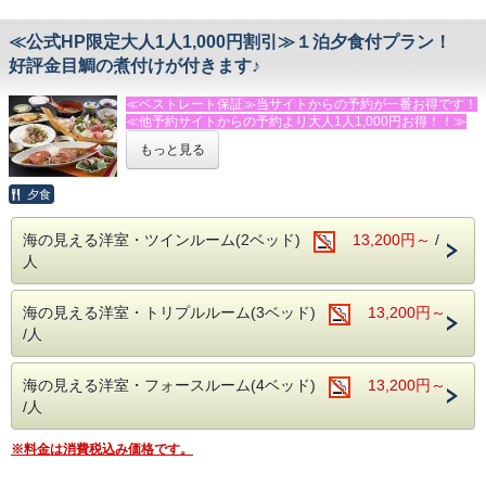
◆朝寝坊派には１２時までのレイトチェックアウトも承りま
オンラインヨガ（60分大人3，000円～）
す。＋１，０００円（税抜）
オンライン自力整体（60分大人3，000円～）
－－☆★☆その他☆★☆－－
ストレッチポール（30分3，000円～）
・駐車場→第１・第２駐車場あり（９台・無料）
≪公式HP限定大人1人1,000円割引≫１泊夕食付プラン！
◆館内設備
・電車でお越しの方は送迎がありますので、今井浜海岸駅に
好評金目鯛の煮付けが付きます♪
鏡張りのレンタルスタジオ利用（ミニキッチン付）
－－☆★☆観光情報☆★☆－－
ご到着後お電話下さい
１時間２，０００円（税別）
・今井浜海岸まで車で３分
・送迎はチェックイン・チェックアウト時に限ります
≪ベストレート保証≫当サイトからの予約が一番お得です！
当館には、バレエ用バー・ヨガマット・体操用ホッピングマ
・踊り子温泉会館まで車で１０分
・共同の冷蔵庫・電子レンジあり
≪他予約サイトからの予約より大人1人1,000円お得！！≫
ットなど、豊富な設備を完備した、併設のレンタルスタジオ
・河津バカテル公園まで車で１５分
・個室食事処あり（有料・予約制）
がございます。
・体感型動物園ｉＺｏｏ（イズー）まで車で１５分
もっと見る
★★★ふじのくに安心・安全認証宿泊施設★★★です！！！
ヨガやダンス、撮影など様々な用途にご利用いただけます。
・伊豆アニマルキングダムまで車で２５分
（要予約）
・河津七滝まで車で２５分
早朝出発・朝寝坊ご希望のお客様向けのお気軽な１泊夕食付
・下田海中水族館まで車４０分
夕食
プラン！
※キッズルーム・卓球場は無料でご利用頂けます。
・伊豆ぐらんぱる公園まで車で４０分
海の見える洋室・ツインルーム(2ベッド)
13,200円～
/
◆お食事【18：00】
－－☆★☆観光情報☆★☆－－
－－☆★☆その他☆★☆－－
人
オリジナル和洋折衷『伊豆料理』に人気の大きな伊豆特産金
・今井浜海岸まで車で３分
・駐車場→第１・第２駐車場あり（９台・無料）
目鯛の姿煮が付く、お得なプラン！
・踊り子温泉会館まで車で１０分
・電車でお越しの方は送迎がありますので、今井浜海岸駅に
※金目鯛姿煮が召し上がれない方は事前にお問い合わせくだ
・河津バカテル公園まで車で１５分
ご到着後お電話下さい。
海の見える洋室・トリプルルーム(3ベッド)
13,200円～
さい。
・体感型動物園ｉＺｏｏ（イズー）まで車で１５分
送迎はチェックイン・チェックアウト時に限らせていただき
・伊豆アニマルキングダムまで車で２５分
/人
ます。
◆朝食ご希望の場合、前日までにお申し付け下さい。＋１，
・河津七滝まで車で２５分
・飲物の持込みＯＫ！共用の冷蔵庫・電子レンジもあり。
０００円（税抜）※繁忙期には、お席の都合上、承れない場
・下田海中水族館まで車４０分
・個室食事処あり（有料・予約制）
合がございます。ご了承ください。
海の見える洋室・フォースルーム(4ベッド)
・伊豆ぐらんぱる公園まで車で４０分（１１月～８月までグ
13,200円～
ランイルミ開催中！）
※大人・子供に関係なくベット使用数で、お部屋をお選びく
/人
◆おすすめの追加メニュー（税抜表記）
ださい。
・伊勢エビ・あわび入り海鮮舟盛り（６，５００円/人）
－－☆★☆その他☆★☆－－
【例】ツインルーム→大人２名・幼児（ベッドなし）１名な
※料金は消費税込み価格です。
（以上は２名様より承ります。）
・駐車場→第１・第２駐車場あり（９台・無料）
ど・・・
・伊勢エビの活造り・鬼殻焼き・ボイル等（１匹 ４，００
・電車でお越しの方は送迎がありますので、今井浜海岸駅に
トリプルルーム→大人２名・小学生１名・幼児１名（ベッド
０円～）