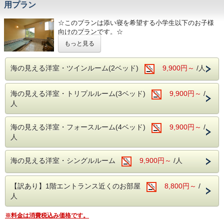
用プラン
◆温泉
無料駐車場完備。
【MORI】【SORA】【SAKURA】全ての温泉を貸切でご利
今井浜海岸駅まで送迎あり（チェックイン・チェックアウト
☆このプランは添い寝を希望する小学生以下のお子様
用いただけます。
時のみ）
※閑散期は、いずれか1か所の稼働となる場合がございま
向けのプランです。☆
す。
海で遊び、美味しい食事を味わい、温泉で癒される。
もっと見る
伊豆ならではの贅沢な休日をお楽しみください。
【重要：ご予約前に確認ください】
◆館内設備
ご家族連れにおススメの小学生・未就学児のお子様が
鏡張りのレンタルスタジオ利用（ミニキッチン付）
◆おすすめの追加メニュー（税抜表記）
添い寝でご宿泊頂けるプランです。
海の見える洋室・ツインルーム(2ベッド)
9,900円～
/人
１時間２，０００円（税別）
・伊勢エビ・あわび入り海鮮舟盛り（６，５００円/人）
※小学生の添い寝可能なプランは、こちらのプランの
当館には、バレエ用バー・ヨガマット・体操用ホッピングマ
（以上は２名様より承ります。）
みとなります。
ットなど、豊富な設備を完備した、併設のレンタルスタジオ
・伊勢エビの活造り・鬼殻焼き・ボイル等（１匹 ４，００
海の見える洋室・トリプルルーム(3ベッド)
9,900円～
/
ベッドをご利用の小学生以下のお子様は、小学生また
がございます。
０円～）
は、幼児（布団あり）でご予約下さい。
人
ヨガやダンス、撮影など様々な用途にご利用いただけます。
・あわびの踊り焼（２，５００円/枚）も好評！
（要予約）
お電話またはメールにてご宿泊の前日までに承ります。
添い寝希望の小学生は幼児（ベッド・食事なし）でご
※入荷状況によりお断りすることもございます。ご了承下さ
予約下さい。
海の見える洋室・フォースルーム(4ベッド)
9,900円～
/
※キッズルーム・卓球場は無料でご利用頂けます。
い。
人
小学生以下添い寝料金（施設使用料）： 2,200円
－－☆★☆観光情報☆★☆－－
〈上記料金が発生する場合〉小学生以下のお子様が“客
・今井浜海岸まで車で３分
※大人・子供に関係なくベット使用数で、お部屋をお選びく
室の定員を超えて”ご予約される場合に適用されます。
・体感型動物園ｉＺｏｏ（イズー）まで車で１５分
ださい。
海の見える洋室・シングルルーム
9,900円～
/人
なお、客室定員の範囲内でご予約されるお子様につき
・伊豆アニマルキングダムまで車で２５分
【例】ツインルーム→大人２名・幼児（ベッドなし）１名な
ましては添い寝料金は適用されず、大人と同様に通常
・河津七滝まで車で２５分
ど・・・
の宿泊料金を頂戴いたします。
・下田海中水族館まで車４０分
トリプルルーム→大人２名・小学生１名・幼児１名（ベッド
【訳あり】1階エントランス近くのお部屋
8,800円～
/
なし）など・・・
詳しくは下記の【ご予約例１～３】を参考にしてくだ
人
－－☆★☆その他☆★☆－－
フォースルーム→大人３名・小学生１名など・・・
さい。
・駐車場→第１・第２駐車場あり（９台・無料）
・電車でお越しの方は送迎がありますので、今井浜海岸駅に
※料金は消費税込み価格です。
【本プランの特典】
ご到着後お電話下さい。