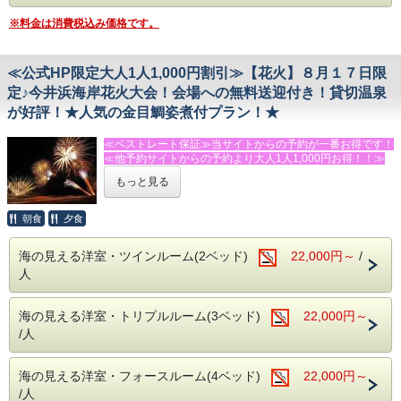
家族みんなで楽しめる、ここでしかできない特別な昆虫体験
をぜひお楽しみください。
※料金は消費税込み価格です。
【体験開始時間のイメージ】
・午前〜午後は河津観光
≪公式HP限定大人1人1,000円割引≫【花火】８月１７日限
・15:00チェックイン
定♪今井浜海岸花火大会！会場への無料送迎付き！貸切温泉
・温泉でひと休み
・18:00夕食
が好評！★人気の金目鯛姿煮付プラン！★
・20:00昆虫体験（約60分）
≪ベストレート保証≫当サイトからの予約が一番お得です！
◆お食事
≪他予約サイトからの予約より大人1人1,000円お得！！≫
夕食は人気の金目鯛の姿煮付き。朝食は焼きたてパンを中心
とした洋朝食をご用意いたします。
もっと見る
[プラン内容]
★☆８月１７日今井浜海岸花火大会限定プラン！☆★
◆温泉
夕食後、花火会場へ無料送迎いたします
朝食
夕食
貸切温泉【MORI】【SORA】【SAKURA】をご利用いただ
けます。
◆お食事
※閑散期は一部のみ営業の場合があります。
海の見える洋室・ツインルーム(2ベッド)
22,000円～
/
人気の大きな伊豆特産金目鯛の姿煮が付く、お得なプラン！
人
※金目鯛の姿煮が召し上がれない方は、事前にお問い合わせ
◆館内サービス
ください。
キッズルーム・卓球場無料。
朝食は好評の焼きたてパンと、サラダ・卵料理・果物などの
飲物持込みOK（共用冷蔵庫・電子レンジあり）
海の見える洋室・トリプルルーム(3ベッド)
22,000円～
洋食スタイルです。（コーヒー・紅茶・牛乳はお替り自由）
/人
◆アクセス
◆おすすめの追加メニュー（税別）
無料駐車場完備。
・伊勢エビ活造り入り海鮮舟盛り（４，４００円/人）
電車でお越しの方は今井浜海岸駅まで送迎いたします（チェ
・伊勢エビ・あわび入り海鮮舟盛り（６，５００円/人）
海の見える洋室・フォースルーム(4ベッド)
22,000円～
ックイン・チェックアウト時のみ）
（以上は２名様より承ります。）
/人