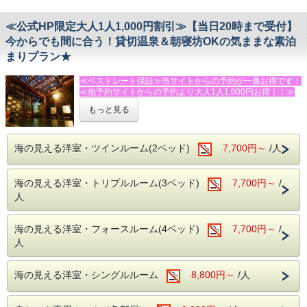
貸切温泉無料♪
送迎はチェックイン・チェックアウト時に限ります
キッズルーム・卓球場無料♪
・飲物の持込みＯＫ！共用の冷蔵庫・電子レンジもあり
≪公式HP限定大人1人1,000円割引≫【当日20時まで受付】
全客室でWi-Fi接続無料♪
・個室食事処あり（有料・予約制）
今からでも間に合う！貸切温泉＆朝寝坊OKの気ままな素泊
【ご予約例１】
まりプラン★
定員2名のお部屋を「大人1名・小学生以下2名」でご予
※大人・子供に関係なくベット使用数で、お部屋をお選びく
約の場合
≪ベストレート保証≫当サイトからの予約が一番お得です！
ださい。
→ 大人２名様分の宿泊料金に加え、定員を超えるお子
≪他予約サイトからの予約より大人1人1,000円お得！！≫
【例】ツインルーム→大人２名・幼児（ベッドなし）１名な
様1名様分の添い寝料金（施設利用料）を頂戴いたしま
ど・・・
もっと見る
す。
★★★ふじのくに安心・安全認証宿泊施設★★★です！！！
トリプルルーム→大人２名・小学生１名・幼児１名（ベッド
なし）など・・・
【MORI・SORA・SAKURA】３つの温泉を贅沢に独占
【ご予約例２】
フォースルーム→大人３名・小学生１名など・・・
当館自慢の３つの温泉は、すべてプライベート感たっぷりの
海の見える洋室・ツインルーム(2ベッド)
7,700円～
/人
定員3名の部屋を「大人2名・小学生以下3名」でご予約
「貸切」でご利用いただけます。誰にも邪魔されず、手足を
の場合
伸ばして旅の疲れをじんわりと癒やす贅沢な湯浴みをお楽し
→ 大人３名様分の宿泊料金に加え、定員を超えるお子
みください。
海の見える洋室・トリプルルーム(3ベッド)
7,700円～
/
様２名様分の添い寝料金（施設利用料）を頂戴いたし
人
ます。
※閑散期は稼働する浴槽を限定させていただく場合がござい
ますが、貸切でのご案内は変わりませんのでご安心くださ
【ご予約例３】
い。
海の見える洋室・フォースルーム(4ベッド)
7,700円～
/
定員４名のお部屋を「大人３名・小学生以下１名」で
人
朝はアラームをオフにして、心ゆくまで「朝寝坊」
ご予約の場合
「せっかくの旅行だから、時間を気にせずギリギリまで眠り
→ 定員範囲内でのご予約のため、添い寝料金（施設利
たい…」そんなご要望にお応えします。追加料金（+１，０
用料）は発生せず、通常の料金を頂戴いたします。
海の見える洋室・シングルルーム
8,800円～
/人
００円/税別）で、お昼12時までゆったり過ごせるレイトチ
ェックアウトも可能です。自分へのご褒美に、のんびりとし
ご不明な点などございましたら、お気軽に当館までお
た朝をお過ごしください。
問い合わせ下さい。