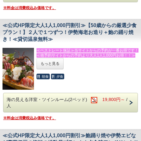
がございます。
※料金は消費税込み価格です。
ヨガやダンス、撮影など様々な用途にご利用いただけます。
（要予約）
※キッズルーム・卓球場は無料でご利用頂けます。
≪公式HP限定大人1人1,000円割引≫【50歳からの厳選少食
プラン！】２人で１つずつ！伊勢海老お造り＋鮑の踊り焼
－－☆★☆観光情報☆★☆－－
き！≪貸切温泉無料≫
・今井浜海岸まで車で３分
・踊り子温泉会館まで車で１０分
・河津バカテル公園まで車で１５分
≪ベストレート保証≫当サイトからの予約が一番お得です！
・体感型動物園ｉＺｏｏ（イズー）まで車で１５分
≪他予約サイトからの予約より大人1人1,000円お得！！≫
・伊豆アニマルキングダムまで車で２５分
もっと見る
・河津七滝まで車で２５分
★★★ふじのくに安心・安全認証宿泊施設★★★です！！！
・下田海中水族館まで車４０分
・伊豆ぐらんぱる公園まで車で４０分
「量はあまり食べられない」「でも伊勢海老やあわびは食べ
朝食
夕食
たい」というリピーター様の声から生まれた厳選プラン！
－－☆★☆その他☆★☆－－
贅沢な食材を少しずつ食べたいという方にぴったりなプラン
・駐車場→第１・第２駐車場あり（９台・無料）
です。
・電車でお越しの方は送迎がありますので、今井浜海岸駅に
※お客様のうち、どちらかが５０歳以上であればＯＫ！親子
海の見える洋室・ツインルーム(2ベッド)
19,800円～
/
ご到着後お電話下さい。
でもご利用いただけます！
送迎はチェックイン・チェックアウト時に限らせていただき
人
ます。
◆お食事
外食のための送迎はいたしかねますので、夕食等お済ませ
伊勢海老のお造り１本・あわびの踊り焼き１枚をお二人で仲
※料金は消費税込み価格です。
の上、お越しください。
良くお召し上がりください。
・飲物の持込みＯＫ！共用の冷蔵庫・電子レンジもあり。
その他にも金目鯛の煮付けなどがついた、ちょっぴり贅沢な
夕食をお楽しみください。
≪公式HP限定大人1人1,000円割引≫鮑踊り焼や伊勢エビな
※金目鯛の姿煮が召し上がれない方は、事前にお問い合わせ
ください。