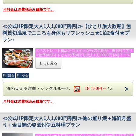
・あわびの踊り焼（２，５００円/枚）も好評！
◆おすすめの追加メニュー（税抜表記）
・伊勢エビの活造り・鬼殻焼き・ボイル等（１匹 ４，４０
・伊勢エビ・あわび入り海鮮舟盛り（６，５００円/人）
※料金は消費税込み価格です。
０円～）
（以上は２名様より承ります。）
などがございます。
・伊勢エビの活造り・鬼殻焼き・ボイル等（１匹 ４，００
お電話またはメールにてご宿泊の前日までに承ります。
０円～）
※入荷状況によりお断りすることもございます。ご了承下さ
≪公式HP限定大人1人1,000円割引≫【ひとり旅大歓迎】無
・あわびの踊り焼（２，５００円/枚）も好評！
い。
お電話またはメールにてご宿泊の前日までに承ります。
料貸切温泉でこころも身体もリフレッシュ★1泊2食付★プ
※入荷状況によりお断りすることもございます。ご了承下さ
ラン♪
◆温泉
い。
眺望抜群の展望温泉からは海や星空が眺められます。
露天温泉ではガーデニングされた四季の花々をライトアップ
≪ベストレート保証≫当サイトからの予約が一番お得です！
【現在飼育中の世界のカブトムシ・クワガタ達】
し、
≪他予約サイトからの予約より大人1人1,000円お得！！≫
ヘラクレスオオカブト・エレファスゾウカブト・フンボルト
温泉気分を満喫いただけます。
ヒナカブト・ギラファノコギリクワガタ・タランドゥスオオ
もっと見る
★★★ふじのくに安心・安全認証宿泊施設★★★です！！！
ツヤクワガタ・ローゼンベルグオウゴンオ二クワガタ・ドン
☆すべてのお風呂が貸切でご利用いただけます。 朝風呂も
キエルコクワガタ・アルキデスヒラタクワガタ・キングテイ
ＯＫ！（予約制・無料）
◆お食事
オウヒラタクワガタ・パラワンオオヒラタクワガタ・スマト
朝食
夕食
【夕食 18：00】【朝食 8：00】
ラオオヒラタ・ネパシレンスコクワガタ・ダイオウヒラタク
－－☆★☆観光情報☆★☆－－
★☆★食堂にてお召し上がりください♪★☆★
ワガタ・コーカサスオオカブト・マンディブラリスフタマタ
・今井浜海岸まで車で３分
海の見える洋室・シングルルーム
18,150円～
/人
※ご希望の方には、お部屋にお持ちいたします。
クワガタ
・踊り子温泉会館まで車で１０分
旬の伊豆の海山の幸を盛り込んだ、オリジナル和洋折衷『伊
※生き物のため、掲載のクワガタ・カブトムシがすべてご覧
・河津バカテル公園まで車で１５分
豆料理』に
いただけるとは限りません。あらかじめご了承ください。
※料金は消費税込み価格です。
・体感型動物園ｉＺｏｏ（イズー）まで車で１５分
人気の伊豆特産金目鯛の煮付（切り身）が付く、お得なプラ
・伊豆アニマルキングダムまで車で２５分
ン！
・河津七滝まで車で２５分
※プランの写真は、2人前の刺身と煮つけです。実際は皿盛
・下田海中水族館まで車４０分
≪公式HP限定大人1人1,000円割引≫鮑の踊り焼＋海鮮舟盛
りのお刺身と切り身の煮つけになります。
・伊豆ぐらんぱる公園まで車で４０分
朝食は好評の焼きたてパンと、サラダ・卵料理・果物などの
り＋金目鯛の姿煮付伊豆料理プラン
洋食スタイルです。
－－☆★☆その他☆★☆－－
（コーヒー・紅茶・牛乳はお替り自由）
≪ベストレート保証≫当サイトからの予約が一番お得です！