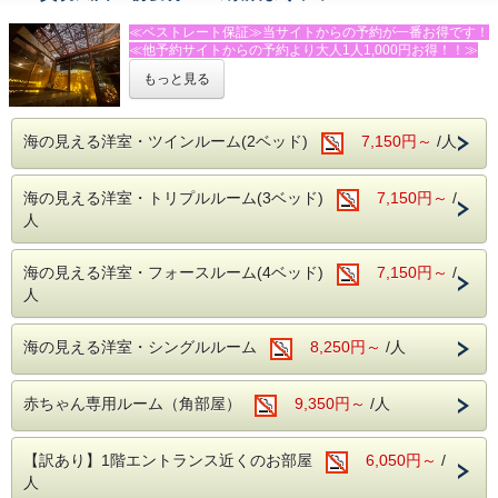
・飲物の持込みＯＫ！共用の冷蔵庫・電子レンジもあり。
洋食スタイルです。（コーヒー・紅茶・牛乳はお替り自由）
≪ベストレート保証≫当サイトからの予約が一番お得です！
◆おすすめの追加メニュー（税抜表記）
≪他予約サイトからの予約より大人1人1,000円お得！！≫
・伊勢エビ・あわび入り海鮮舟盛り（６，５００円/人）
（以上は２名様より承ります。）
もっと見る
★★★ふじのくに安心・安全認証宿泊施設★★★です！！！
・伊勢エビの活造り・鬼殻焼き・ボイル等（１匹 ４，００
０円～）
【平日限定】素泊まりプランがなんと５００円割引！
・あわびの踊り焼・あわびのお造り（２，５００円/枚）も
（表示価格は割引後の金額です）
海の見える洋室・ツインルーム(2ベッド)
7,150円～
/人
好評！
※オフシーズン限定
お電話またはメールにてご宿泊の前日までに承ります。
※入荷状況によりお断りすることもございます。ご了承下さ
朝から晩まで伊豆を満喫したい方へのお気軽素泊まりプラ
海の見える洋室・トリプルルーム(3ベッド)
7,150円～
/
い。
ン！
人
朝寝坊にも対応いたします。
◆温泉
ビジネスでもご利用ください。
【MORI】【SORA】【SAKURA】全ての温泉を貸切でご利
海の見える洋室・フォースルーム(4ベッド)
7,150円～
/
用いただけます。（※閑散期は、いずれか1か所の稼働とな
◆朝寝坊派には１２時までのレイトチェックアウトも承りま
る場合がございます。）
人
す。＋１，０００円（税抜）
◆温泉
－－☆★☆その他☆★☆－－
海の見える洋室・シングルルーム
8,250円～
/人
【MORI】【SORA】【SAKURA】全ての温泉を貸切でご利
・駐車場→第１・第２駐車場あり（９台・無料）
用いただけます。（※閑散期は、いずれか1か所の稼働とな
・電車でお越しの方は送迎がありますので、今井浜海岸駅に
る場合がございます。）
ご到着後お電話下さい。
赤ちゃん専用ルーム（角部屋）
9,350円～
/人
送迎はチェックイン・チェックアウト時に限らせていただき
◆館内設備
ます。
鏡張りのレンタルスタジオ利用（ミニキッチン付）
・飲物の持込みＯＫ！共用の冷蔵庫・電子レンジあり。
【訳あり】1階エントランス近くのお部屋
１時間２，０００円（税別）
6,050円～
/
・個室食事処あり（有料・予約制）
当館には、バレエ用バー・ヨガマット・体操用ホッピングマ
人
ットなど、豊富な設備を完備した、併設のレンタルスタジオ