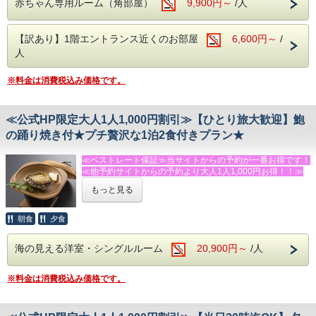
赤ちゃん専用ルーム（角部屋）
9,900円～
/人
お好きなフード＆ドリンクを持ち込んで「お部屋飲み」も大
歓迎！
【訳あり】1階エントランス近くのお部屋
館内には、共用の冷蔵庫と電子レンジをご用意しておりま
6,600円～
/
す。
人
お気に入りのお酒や、ご当地のおつまみを買い込んで、まる
で別荘にいるかのような自由気ままな夜をお楽しみくださ
※料金は消費税込み価格です。
い。
※お部屋に冷蔵庫はございませんので、ぜひ共用スペースを
ご活用ください。
≪公式HP限定大人1人1,000円割引≫【ひとり旅大歓迎】鮑
の踊り焼き付★プチ贅沢な1泊2食付きプラン★
電車でお越しの方も安心の「駅送迎」
今井浜海岸駅に到着されましたら、お気軽にお電話くださ
≪ベストレート保証≫当サイトからの予約が一番お得です！
い。
≪他予約サイトからの予約より大人1人1,000円お得！！≫
※送迎はチェックイン・チェックアウト時のみとなります。
もっと見る
★★★ふじのくに安心・安全認証宿泊施設★★★です！！！
【無料で遊べる！ファミリー＆カップルに嬉しい設備】
館内のキッズルームや卓球場は、すべて無料でご利用いただ
◆お食事
けます！
朝食
夕食
【夕食 18：00】【朝食 8：00】
ちょっとした空き時間や、雨の日でも退屈せずにおこもり旅
あわびの踊り焼＋お刺身＋伊豆特産の金目鯛の煮付の
を満喫できます。
海の見える洋室・シングルルーム
20,900円～
/人
ちょっと贅沢なプラン！
※金目鯛煮付けが召し上がれない方は事前にお問い合わせく
－－☆★☆ 伊豆を遊び尽くす！周辺観光アクティビティ
ださい。
☆★☆－－
※料金は消費税込み価格です。
朝食は好評の焼きたてパンと、サラダ・卵料理・果物などの
当館を拠点にすれば、海も、動物も、絶景もすぐそこ！時間
洋食スタイル（コーヒー・紅茶・牛乳はお替り自由）
を有効に使って伊豆ドライブを満喫できます。