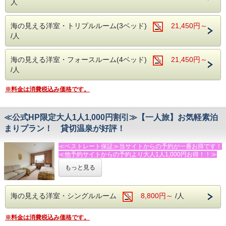
人
・個室食事処あり（有料・予約制）
◆お食事
◆おすすめの追加メニュー（税抜表記）
【夕食 18：00】【朝食 8：00】
・伊勢エビ・あわび入り海鮮舟盛り（６，５００円/人）
海の見える洋室・トリプルルーム(3ベッド)
21,450円～
「伊勢エビとあわび」の活造り入り海鮮舟盛り＋
（以上は２名様より承ります。）
※大人・子供に関係なくベット使用数で、お部屋をお選びく
伊豆特産の金目鯛の姿煮付の超贅沢な
・伊勢エビの活造り・鬼殻焼き・ボイル等（１匹 ４，００
/人
ださい。
オリジナル和洋折衷『伊豆料理』はグルメ派に人気！
０円～）
【例】ツインルーム→大人２名・幼児（ベッドなし）１名な
※金目鯛姿煮が召し上がれない方は事前にお問い合わせくだ
・あわびの踊り焼・あわびのお造り（２，５００円/枚）も
ど・・・
さい。
好評！
海の見える洋室・フォースルーム(4ベッド)
21,450円～
トリプルルーム→大人２名・小学生１名・幼児１名（ベッド
朝食は好評の焼きたてパンと、サラダ・卵料理・果物などの
お電話またはメールにてご宿泊の前日までに承ります。
/人
なし）など・・・
洋食スタイルです。
※入荷状況によりお断りすることもございます。ご了承下さ
フォースルーム→大人３名・小学生１名など・・・
（コーヒー・紅茶・牛乳はお替り自由）
い。
※料金は消費税込み価格です。
◆おすすめの追加メニュー（税抜表記）
◆温泉
・鬼殻焼き・ボイル等（１匹 ４，０００円～）
【MORI】【SORA】【SAKURA】全ての温泉を貸切でご利
・あわびの踊り焼・あわびのお造り（２，５００円/枚）も
用いただけます
≪公式HP限定大人1人1,000円割引≫【一人旅】お気軽素泊
好評！
（予約制・無料）
まりプラン！ 貸切温泉が好評！
お電話またはメールにてご宿泊の前日までに承ります。
※閑散期は、いずれか1か所の稼働となる場合がございます
※入荷状況によりお断りすることもございます。ご了承下さ
≪ベストレート保証≫当サイトからの予約が一番お得です！
い。
◆館内設備
≪他予約サイトからの予約より大人1人1,000円お得！！≫
鏡張りのレンタルスタジオ利用（ミニキッチン付）
◆温泉
１時間２，０００円（税別）
もっと見る
★★★ふじのくに安心・安全認証宿泊施設★★★です！！！
【MORI】【SORA】【SAKURA】全ての温泉を貸切でご利
当館には、バレエ用バー・ヨガマット・体操用ホッピングマ
用いただけます。（※閑散期は、いずれか1か所の稼働とな
ットなど、豊富な設備を完備した、併設のレンタルスタジオ
☆★自由気ままに一人旅★☆
る場合がございます。）
がございます。
朝から晩まで伊豆を満喫したい方へのお気軽素泊まりプラ
海の見える洋室・シングルルーム
8,800円～
/人
ヨガやダンス、撮影など様々な用途にご利用いただけます。
ン！
◆オプション（税別表記）
（要予約）
釣り・ツーリング・ビジネスなどにもご利用ください。
当館では併設のスタジオでいろんな体験ができます。
※料金は消費税込み価格です。
チアダンス体験（60分大人2，000円～）
※キッズルーム・卓球場は無料でご利用頂けます。