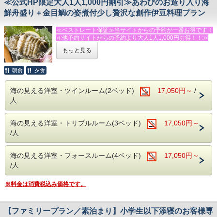
≪公式HP限定大人1人1,000円割引≫あわびのお造り入り海
鮮舟盛り＋金目鯛の姿煮付少し贅沢な創作伊豆料理プラン
夕食には伊豆名物の金目鯛の姿煮をはじめ、新鮮な海の幸を
使ったお料理をご用意しております。
≪ベストレート保証≫当サイトからの予約が一番お得です！
≪他予約サイトからの予約より大人1人1,000円お得！！≫
【ファミリーに嬉しいポイント】
もっと見る
★★★ふじのくに安心・安全認証宿泊施設★★★です！！！
・キッズルーム利用無料
・貸切温泉利用無料
あわびのお造り入り海鮮舟盛りにグレードアップした少し贅
・海まで車で約５分
朝食
夕食
沢なプラン！
・卓球＆桶ット卓球無料
・昆虫体験（１年中開催・有料）
海の見える洋室・ツインルーム(2ベッド)
17,050円～
/
◆お食事
・お子さま歓迎のアットホームな宿
人
あわびのお造り入り海鮮舟盛り＋伊豆特産の金目鯛の姿煮付
のちょっと贅沢なオリジナル和洋折衷『伊豆料理』プランで
元甲子園球児の若旦那と元プロ野球チアの女将がお迎えす
す。
る、海抜１００ｍの小さな宿です。
海の見える洋室・トリプルルーム(3ベッド)
17,050円～
※金目鯛姿煮が召し上がれない方は事前にお問い合わせくだ
さい。
家族みんなの思い出づくりに、ぜひお越しください。
/人
朝食は好評の焼きたてパンと、サラダ・卵料理・果物などの
洋食スタイルです。（コーヒー・紅茶・牛乳はお替り自由）
◆温泉
貸切温泉【MORI】【SORA】【SAKURA】をご利用いただ
海の見える洋室・フォースルーム(4ベッド)
17,050円～
◆おすすめの追加メニュー（税抜表記）
けます。
/人
・伊勢エビの活造り・鬼殻焼き・ボイル等（１匹 ４，００
ご家族や大切な方と、気兼ねなく湯浴みをお楽しみくださ
０円～）
い。
※料金は消費税込み価格です。
・あわびの踊り焼（２，５００円/枚）も好評！
お電話またはメールにてご宿泊の前日までに承ります。
◆館内サービス
※入荷状況によりお断りすることもございます。ご了承下さ
飲物持込みOK（共用冷蔵庫・電子レンジあり）
い。
【ファミリープラン／素泊まり】小学生以下添寝のお客様専
◆アクセス