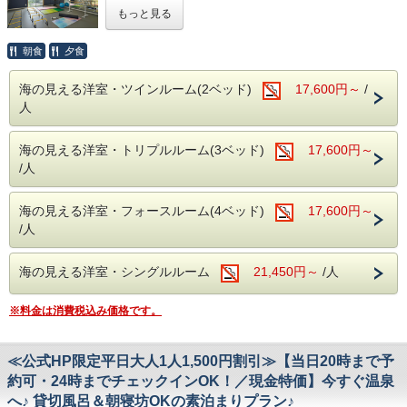
鏡張りのレンタルスタジオ利用（ミニキッチン付）
もっと見る
・下田海中水族館まで車４０分
１時間２，０００円（税別）
★★★ふじのくに安心・安全認証宿泊施設★★★です！！！
当館には、バレエ用バー・ヨガマット・体操用ホッピングマ
－－☆★☆その他☆★☆－－
ットなど、豊富な設備を完備した、併設のレンタルスタジオ
★２０２１年に新設したスタジオ３ｈ利用券（6，000円
朝食
夕食
・駐車場→第１・第２駐車場あり（９台・無料）
がございます。
分）付きプラン★
・電車でお越しの方は送迎がありますので、今井浜海岸駅に
ヨガやダンス、撮影など様々な用途にご利用いただけます。
オンラインレッスンを開催している先生、受講している生徒
ご到着後お電話下さい。
海の見える洋室・ツインルーム(2ベッド)
17,600円～
/
（要予約）
の皆さんが、旅行に行きながら、オンラインレッスンを開
送迎はチェックイン・チェックアウト時に限ります。
人
講・受講できるプランができました！！！
・飲物の持込みＯＫ！共用の冷蔵庫・電子レンジもあり。
※キッズルーム・卓球場は無料でご利用頂けます。
今の時代、各種インストラクターも、ワーケーションできる
海の見える洋室・トリプルルーム(3ベッド)
17,600円～
－－☆★☆観光情報☆★☆－－
時代です！
※大人・子供に関係なくベット使用数で、お部屋をお選びく
・今井浜海岸まで車で３分
スタジオでオンラインレッスンを開催し、温泉に入り、美味
/人
ださい。
・踊り子温泉会館まで車で１０分
しい伊豆の海の幸に舌鼓☆
【例】ツインルーム→大人２名・幼児（ベッドなし）１名な
・河津バカテル公園まで車で１５分
そんな、旅の形があってもいいのではないでしょうか？
ど・・・
・体感型動物園ｉＺｏｏ（イズー）まで車で１５分
海の見える洋室・フォースルーム(4ベッド)
17,600円～
トリプルルーム→大人２名・小学生１名・幼児１名（ベッド
・伊豆アニマルキングダムまで車で２５分
自身もオンラインレッスン開催実績のある若女将が、全力で
/人
なし）など・・・
・河津七滝まで車で２５分
サポートいたしますので、安心してご利用下さい。
フォースルーム→大人３名・小学生１名など・・・
・下田海中水族館まで車４０分
※ご予約の際、スタジオ利用希望時間を備考欄にご記入くだ
・伊豆ぐらんぱる公園まで車で４０分
さい。
海の見える洋室・シングルルーム
21,450円～
/人
他のお客様がすでにご予約されている時間帯の場合は、こち
－－☆★☆その他☆★☆－－
らからご連絡させて頂きます。
・駐車場→第１・第２駐車場あり（９台・無料）
※料金は消費税込み価格です。
・電車でお越しの方は送迎がありますので、今井浜海岸駅に
ご到着後お電話下さい。
◆お食事
送迎はチェックイン・チェックアウト時に限らせていただき
人気の大きな伊豆特産金目鯛の姿煮が付く、お得なプラン！
≪公式HP限定平日大人1人1,500円割引≫【当日20時まで予
ます。
※金目鯛の姿煮が召し上がれない方は、事前にお問い合わせ
約可・24時までチェックインOK！／現金特価】今すぐ温泉
外食のための送迎はいたしかねますので、夕食等お済ませ
ください。
の上、お越しください。
朝食は好評の焼きたてパンと、サラダ・卵料理・果物などの
へ♪ 貸切風呂＆朝寝坊OKの素泊まりプラン♪