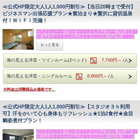
ご到着後お電話下さい。
なし）など・・・
・あわびの踊り焼・あわびのお造り（２，５００円/枚）も
送迎はチェックイン・チェックアウト時に限らせていただき
フォースルーム→大人３名・小学生１名など・・・
≪公式HP限定大人1人1,000円割引≫【当日20時まで受付】
好評！
ます。
ビジネスマン出張応援プラン★素泊まり★贅沢に貸切温泉
お電話またはメールにてご宿泊の前日までに承ります。
外食のための送迎はいたしかねますので、夕食等お済ませ
付！ＷＩＦＩ完備！
※入荷状況によりお断りすることもございます。ご了承下さ
の上、お越しください。
い。
・ご希望のお客様はチェックアウト後 峰温泉大噴湯公園ま
たは河津バガテル公園(バラ園）にもお送りします。
≪ベストレート保証≫当サイトからの予約が一番お得です！
◆温泉
・希望者に踊り子温泉会館半額利用券をプレゼント！
≪他予約サイトからの予約より大人1人1,000円お得！！≫
【MORI】【SORA】【SAKURA】全ての温泉を貸切でご利
・飲物の持込みＯＫ！共用の冷蔵庫・電子レンジもあり。
もっと見る
用いただけます。
・娯楽室もあり、卓球・キッズスペースもご利用になれま
★★★ふじのくに安心・安全認証宿泊施設★★★です！！！
※閑散期は、いずれか1か所の稼働となる場合がございま
す。
す。
早朝出発や朝寝坊にも対応できるビジネスマン出張応援プラ
海の見える洋室・ツインルーム(2ベッド)
7,700円～
/人
ン！
◆館内設備
連泊や長期滞在もご相談下さい。
鏡張りのレンタルスタジオ利用（ミニキッチン付）
１時間２，０００円（税別）
海の見える洋室・シングルルーム
8,800円～
/人
◆温泉
当館には、バレエ用バー・ヨガマット・体操用ホッピングマ
お仕事で疲れた身体を温泉で癒やされてください。
ットなど、豊富な設備を完備した、併設のレンタルスタジオ
【MORI】【SORA】【SAKURA】全ての温泉を貸切でご利
※料金は消費税込み価格です。
がございます。
用いただけます。
ヨガやダンス、撮影など様々な用途にご利用いただけます。
（予約制・無料）
（要予約）
※閑散期は、いずれか1か所の稼働となる場合がございま
≪公式HP限定大人1人1,000円割引≫【スタジオ３ｈ利用
す。
※キッズルーム・卓球場は無料でご利用頂けます。
可】汗をかいて心も身体もリフレッシュ★1泊2食付★金目
鯛姿煮付プラン！
－－☆★☆観光情報☆★☆－－
◆朝寝坊派には１２時までのレイトチェックアウトも承りま
・今井浜海岸まで車で３分
す。＋１，０００円（税抜）
・体感型動物園ｉＺｏｏ（イズー）まで車で１５分
≪ベストレート保証≫当サイトからの予約が一番お得です！
・伊豆アニマルキングダムまで車で２５分
◆館内設備
≪他予約サイトからの予約より大人1人1,000円お得！！≫
・河津七滝まで車で２５分