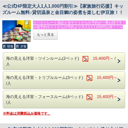
≪公式HP限定大人1人1,000円割引≫【家族旅行応援】キッ
ズルーム無料♪貸切温泉と金目鯛の姿煮を楽しむ伊豆旅！！
≪ベストレート保証≫当サイトからの予約が一番お得です！
≪他予約サイトからの予約より大人1人1,000円お得！！≫
もっと見る
★キッズルーム・卓球・貸切温泉無料♪海まで徒歩５分！子
どもが笑顔になる家族旅行応援の１泊２食付きプラン★
朝食
夕食
「子どもからのリクエストで、また来ました！」
海の見える洋室・ツインルーム(2ベッド)
15,400円～
/
そんなお声をたくさんいただく、家族旅行に人気のスタンダ
人
ードプランです。
ビーチサイド１００は、小さなお子さま連れのご家族を歓迎
海の見える洋室・トリプルルーム(3ベッド)
15,400円～
しています♪
/人
館内にはキッズルームや卓球コーナーがあり、天候を気にせ
ずお楽しみいただけます。
海の見える洋室・フォースルーム(4ベッド)
15,400円～
夏にはクワガタ・カブトムシとのふれあい体験も人気！
/人
海まで徒歩約５分なので、海水浴や磯遊びの拠点にもぴった
※料金は消費税込み価格です。
りです。
ご入浴は貸切温泉でゆったりと。
ご家族だけの時間をお過ごしください。