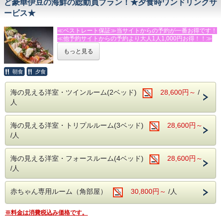
ど豪華伊豆の海鮮の総動員プラン！★夕食時ワンドリンクサ
※大人・子供に関係なくベット使用数で、お部屋をお選びく
※伊勢海老の頭はお味噌汁でお召し上がりいただけます。
ービス★
ださい。
朝食は好評の焼きたてパンと、サラダ・卵料理・果物などの
【例】ツインルーム→大人２名・幼児（ベッドなし）１名な
洋食スタイル（珈琲・紅茶・牛乳はお替り自由）
ど・・・
≪ベストレート保証≫当サイトからの予約が一番お得です！
トリプルルーム→大人２名・小学生１名・幼児１名
≪他予約サイトからの予約より大人1人1,000円お得！！≫
◆温泉
（ベッドなし）など・・・
【MORI】【SORA】【SAKURA】全ての温泉を貸切でご利
もっと見る
フォースルーム→大人３名・小学生１名など・・・
★★★ふじのくに安心・安全認証宿泊施設★★★です！！！
用いただけます。（※閑散期は、いずれか1か所の稼働とな
る場合がございます。）
「これでもかっ！」というほど海の幸を盛り込んだ超豪華総
朝食
夕食
動員プラン！
◆館内設備
大切な方の記念日におすすめのプランです。
鏡張りのレンタルスタジオ利用（ミニキッチン付）
海の見える洋室・ツインルーム(2ベッド)
28,600円～
/
☆食前酒またはソフトドリンクも1杯サービス！☆
１時間２，０００円（税別）
人
当館には、バレエ用バー・ヨガマット・体操用ホッピングマ
◆お食事
ットなど、豊富な設備を完備した、併設のレンタルスタジオ
【夕食 18：00】【朝食 8：00】
がございます。
海の見える洋室・トリプルルーム(3ベッド)
28,600円～
あわびの踊り焼・あわび＆伊勢えびのお造り入り海鮮舟盛
ヨガやダンス、撮影など様々な用途にご利用いただけます。
り・伊勢えびのボイル・金目の姿煮など・・・
（要予約）
/人
大食漢の方でも大満足な豪華伊豆の海鮮を総動員！
※伊勢海老の頭はお味噌汁でお召し上がりいただけます。
※キッズルーム・卓球場は無料でご利用頂けます。
お腹を空かしてきて下さいね♪
海の見える洋室・フォースルーム(4ベッド)
28,600円～
※金目鯛姿煮が召し上がれない方は事前にお問い合わせくだ
－－☆★☆観光情報☆★☆－－
/人
さい。
・今井浜海岸まで車で３分
朝食は好評の焼きたてパンと、サラダ・卵料理・果物などの
・踊り子温泉会館まで車で１０分
洋食スタイル（コーヒー・紅茶・牛乳はお替り自由）
・河津バカテル公園まで車で１５分
赤ちゃん専用ルーム（角部屋）
30,800円～
/人
・体感型動物園ｉＺｏｏ（イズー）まで車で１５分
◆温泉
・伊豆アニマルキングダムまで車で２５分
【MORI】【SORA】【SAKURA】全ての温泉を貸切でご利
※料金は消費税込み価格です。
・河津七滝まで車で２５分
用いただけます。（※閑散期は、いずれか1か所の稼働とな
・下田海中水族館まで車４０分