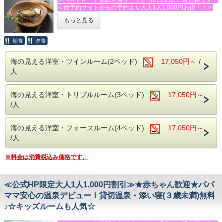
・駐車場→第１・第２駐車場あり（９台・無料）
≪他予約サイトからの予約より大人1人1,000円お得！！≫
・電車でお越しの方は送迎がありますので、今井浜海岸駅に
◆おすすめの追加メニュー（税抜表記）
ご到着後お電話下さい。
・伊勢エビの活造り・鬼殻焼き・ボイル等（１匹 ４，００
もっと見る
★★★ふじのくに安心・安全認証宿泊施設★★★です！！！
送迎はチェックイン・チェックアウト時に限らせていただき
０円～）
ます。
・あわびの踊り焼・あわびのお造り（２，５００円/枚）も
◆お食事
・ご希望のお客様はチェックアウト後 峰温泉大噴湯公園ま
朝食
夕食
好評！
【夕食 18：00】【朝食 8：00】
たは河津バガテル公園(バラ園）にもお送りします。
お電話またはメールにてご宿泊の前日までに承ります。
あわびの踊り焼＋お刺身＋伊豆特産の金目鯛の姿煮付の
・希望者に踊り子温泉会館割引券をプレゼント！
※入荷状況によりお断りすることもございます。ご了承下さ
海の見える洋室・ツインルーム(2ベッド)
17,050円～
/
ちょっと贅沢なプラン！
・飲物の持込みＯＫ！共用の冷蔵庫・電子レンジもあり。
い。
人
※金目鯛姿煮が召し上がれない方は事前にお問い合わせくだ
・娯楽室もあり、卓球・キッズスペースもご利用になれま
さい。
す。
◆温泉
朝食は好評の焼きたてパンと、サラダ・卵料理・果物などの
眺望抜群の展望温泉からは海や星空が眺められます。
海の見える洋室・トリプルルーム(3ベッド)
17,050円～
洋食スタイル（コーヒー・紅茶・牛乳はお替り自由）
※大人・子供に関係なくベット使用数で、お部屋をお選びく
露天温泉ではガーデニングされた四季の花々をライトアップ
ださい。
/人
し、
◆おすすめの追加メニュー（税抜表記）
【例】ツインルーム→大人２名・幼児（ベッドなし）１名な
温泉気分を満喫いただけます。（貸切・無料）
・伊勢エビ・あわび入り海鮮舟盛り（６，５００円/人）
ど・・・
（以上は２名様より承ります。）
海の見える洋室・フォースルーム(4ベッド)
トリプルルーム→大人２名・小学生１名・幼児１名（ベッド
17,050円～
◆館内設備
・伊勢エビの活造り・鬼殻焼き・ボイル等（１匹 ４，００
なし）など・・・
/人
鏡張りのレンタルスタジオ利用（ミニキッチン付）
０円～）
フォースルーム→大人３名・小学生１名など・・・
１時間２，０００円（税別）
・あわびのお造り（２，５００円/枚）も好評！
当館には、バレエ用バー・ヨガマット・体操用ホッピングマ
※料金は消費税込み価格です。
お電話またはメールにてご宿泊の前日までに承ります。
ットなど、豊富な設備を完備した、併設のレンタルスタジオ
※入荷状況によりお断りすることもございます。ご了承下さ
がございます。
い。
ヨガやダンス、撮影など様々な用途にご利用いただけます。
≪公式HP限定大人1人1,000円割引≫★赤ちゃん歓迎★パパ
（要予約）
◆温泉
ママ安心の温泉デビュー！貸切温泉・添い寝(３歳未満)無料
【MORI】【SORA】【SAKURA】全ての温泉を貸切でご利
※キッズルーム・卓球場は無料でご利用頂けます。
♪☆キッズルームも人気☆
用いただけます。
（予約制・無料）
－－☆★☆観光情報☆★☆－－
※閑散期は、いずれか1か所の稼働となる場合がございま