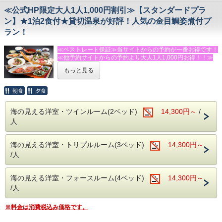
・河津バカテル公園まで車で１５分
ットなど、豊富な設備を完備した、併設のレンタルスタジオ
≪公式HP限定大人1人1,000円割引≫【スタンダードプラ
・体感型動物園ｉＺｏｏ（イズー）まで車で１５分
がございます。
・伊豆アニマルキングダムまで車で２５分
ン】★1泊2食付★貸切温泉が好評！人気の金目鯛姿煮付プ
ヨガやダンス、撮影など様々な用途にご利用いただけます。
・河津七滝まで車で２５分
（要予約）
ラン！
・下田海中水族館まで車４０分
※キッズルーム・卓球場は無料でご利用頂けます。
－－☆★☆その他☆★☆－－
≪ベストレート保証≫当サイトからの予約が一番お得です！
・駐車場→第１・第２駐車場あり（９台・無料）
≪他予約サイトからの予約より大人1人1,000円お得！！≫
－－☆★☆観光情報☆★☆－－
・電車でお越しの方は送迎がありますので、今井浜海岸駅に
・今井浜海岸まで車で３分
もっと見る
ご到着後お電話下さい。
★★★ふじのくに安心・安全認証宿泊施設★★★です！！！
・踊り子温泉会館まで車で１０分
送迎はチェックイン・チェックアウト時に限らせていただき
・河津バカテル公園まで車で１５分
ます。
★当館一番人気のスタンダードプラン★
朝食
夕食
・体感型動物園ｉＺｏｏ（イズー）まで車で１５分
・飲物の持込みＯＫ！共用の冷蔵庫・電子レンジもあり。
・伊豆アニマルキングダムまで車で２５分
・個室食事処あり（有料・予約制）
◆お食事
・河津七滝まで車で２５分
海の見える洋室・ツインルーム(2ベッド)
14,300円～
/
人気の大きな伊豆特産金目鯛の姿煮が付く、お得なプラン！
・下田海中水族館まで車４０分
人
※金目鯛の姿煮が召し上がれない方は、事前にお問い合わせ
・伊豆ぐらんぱる公園まで車で４０分
ください。
朝食は好評の焼きたてパンと、サラダ・卵料理・果物などの
－－☆★☆その他☆★☆－－
海の見える洋室・トリプルルーム(3ベッド)
14,300円～
洋食スタイルです。（コーヒー・紅茶・牛乳はお替り自由）
・駐車場→第１・第２駐車場あり（９台・無料）
/人
・電車でお越しの方は送迎がありますので、今井浜海岸駅に
◆おすすめの追加メニュー（税抜表記）
ご到着後お電話下さい。
・伊勢エビ・あわび入り海鮮舟盛り（６，５００円/人）
送迎はチェックイン・チェックアウト時に限らせていただき
（以上は２名様より承ります。）
海の見える洋室・フォースルーム(4ベッド)
14,300円～
ます。
・伊勢エビの活造り・鬼殻焼き・ボイル等（１匹 ４，００
/人
外食のための送迎はいたしかねますので、夕食等お済ませ
０円～）
の上、お越しください。
・あわびの踊り焼・あわびのお造り（２，５００円/枚）も
・飲物の持込みＯＫ！共用の冷蔵庫・電子レンジもあり。
※料金は消費税込み価格です。
好評！
お電話またはメールにてご宿泊の前日までに承ります。