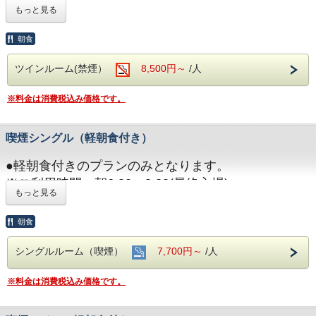
なります。
・ご宿泊日当日、連絡なき不泊・・・ 宿泊料金の
もっと見る
100%
●軽朝食付きのプランのみとなります。
朝食
※ご利用時間：朝6:30～8:30(最終入場)
ツインルーム(禁煙）
8,500円～
/人
●駐車料金は一律\300/1台1泊となります。
大型車等でお越しの方は、ご要望欄にその旨記載をお
※料金は消費税込み価格です。
願いします。
※駐車場のご予約は出来ません。
喫煙シングル（軽朝食付き）
●満室の場合でも空きがある場合もございます。お電
話にて確認ください。
●軽朝食付きのプランのみとなります。
●キャンセルにつきましては、ご宿泊開始日を起算と
※ご利用時間：朝6:30～8:30(最終入場)
し以下の通り申し受けます。
もっと見る
●駐車料金は一律\300/1台1泊となります。
・ご宿泊日二日前まで・・・ 無料
大型車等でお越しの方は、ご要望欄にその旨記載をお
朝食
・ご宿泊日前日・・・ 宿泊料金の30%
願いします。
・ご宿泊日当日、連絡なき不泊・・・ 宿泊料金の
シングルルーム（喫煙）
7,700円～
/人
※駐車場のご予約は出来ません。
100%
●満室の場合でも空きがある場合もございます。お電
※料金は消費税込み価格です。
話にて確認ください。
●キャンセルにつきましては、ご宿泊開始日を起算と