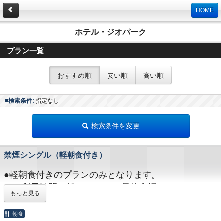
HOME
ホテル・ジオパーク
プラン一覧
おすすめ順
安い順
高い順
■検索条件:
指定なし
検索条件を変更
禁煙シングル（軽朝食付き）
●軽朝食付きのプランのみとなります。
※ご利用時間：朝6:30～8:30(最終入場)
もっと見る
●駐車料金は一律\300/1台1泊となります。
大型車等でお越しの方は、ご要望欄にその旨記載をお
朝食