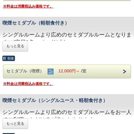
願いします。
※料金は消費税込み価格です。
※駐車場のご予約は出来ません。
●満室の場合でも空きがある場合もございます。お電
喫煙セミダブル（軽朝食付き）
話にて確認ください。
シングルルームより広めのセミダブルルームとなりま
●キャンセルにつきましては、ご宿泊開始日を起算と
す。(定員2名・ベッド1台)
し以下の通り申し受けます。
もっと見る
・ご宿泊日二日前まで・・・ 無料
●軽朝食付きのプランのみとなります。
・ご宿泊日前日・・・ 宿泊料金の30%
朝食
※ご利用時間：朝6:30～8:30(最終入場)
・ご宿泊日当日、連絡なき不泊・・・ 宿泊料金の
●駐車料金は一律\300/1台1泊となります。
セミダブル（喫煙）
12,000円～
/室
100%
大型車等でお越しの方は、ご要望欄にその旨記載をお
願いします。
※料金は消費税込み価格です。
※駐車場のご予約は出来ません。
●満室の場合でも空きがある場合もございます。お電
喫煙セミダブル（シングルユース・軽朝食付き）
話にて確認ください。
シングルルームより広めのセミダブルルームをお一人
●キャンセルにつきましては、ご宿泊開始日を起算と
でご利用いただけるプランとなります。
し以下の通り申し受けます。
もっと見る
・ご宿泊日二日前まで・・・ 無料
●軽朝食付きのプランのみとなります。