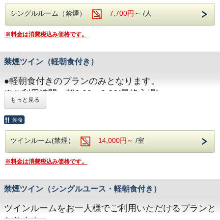
願いします。
シングルルーム（禁煙）
7,700円～
/人
※駐車場のご予約は出来ません。
●満室の場合でも空きがある場合もございます。お電
※料金は消費税込み価格です。
話にて確認ください。
●キャンセルにつきましては、ご宿泊開始日を起算と
禁煙ツイン（軽朝食付き）
し以下の通り申し受けます。
・ご宿泊日二日前まで・・・ 無料
●軽朝食付きのプランのみとなります。
・ご宿泊日前日・・・ 宿泊料金の30%
※ご利用時間：朝6:30～8:30(最終入場)
・ご宿泊日当日、連絡なき不泊・・・ 宿泊料金の
もっと見る
●駐車料金は一律\300/1台1泊となります。
100%
大型車等でお越しの方は、ご要望欄にその旨記載をお
朝食
願いします。
ツインルーム(禁煙）
14,000円～
/室
※駐車場のご予約は出来ません。
●満室の場合でも空きがある場合もございます。お電
※料金は消費税込み価格です。
話にて確認ください。
●キャンセルにつきましては、ご宿泊開始日を起算と
禁煙ツイン（シングルユース・軽朝食付き）
し以下の通り申し受けます。
・ご宿泊日二日前まで・・・ 無料
ツインルームをお一人様でご利用いただけるプランと
・ご宿泊日前日・・・ 宿泊料金の30%