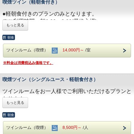
喫煙ツイン（軽朝食付き）
し以下の通り申し受けます。
・ご宿泊日二日前まで・・・ 無料
●軽朝食付きのプランのみとなります。
・ご宿泊日前日・・・ 宿泊料金の30%
※ご利用時間：朝6:30～8:30(最終入場)
・ご宿泊日当日、連絡なき不泊・・・ 宿泊料金の
もっと見る
●駐車料金は一律\300/1台1泊となります。
100%
大型車等でお越しの方は、ご要望欄にその旨記載をお
朝食
願いします。
ツインルーム（喫煙）
14,000円～
/室
※駐車場のご予約は出来ません。
●満室の場合でも空きがある場合もございます。お電
※料金は消費税込み価格です。
話にて確認ください。
●キャンセルにつきましては、ご宿泊開始日を起算と
喫煙ツイン（シングルユース・軽朝食付き）
し以下の通り申し受けます。
・ご宿泊日二日前まで・・・ 無料
ツインルームをお一人様でご利用いただけるプランと
・ご宿泊日前日・・・ 宿泊料金の30%
なります。
・ご宿泊日当日、連絡なき不泊・・・ 宿泊料金の
もっと見る
100%
●軽朝食付きのプランのみとなります。
朝食
※ご利用時間：朝6:30～8:30(最終入場)
●駐車料金は一律\300/1台1泊となります。
ツインルーム（喫煙）
8,500円～
/人
大型車等でお越しの方は、ご要望欄にその旨記載をお