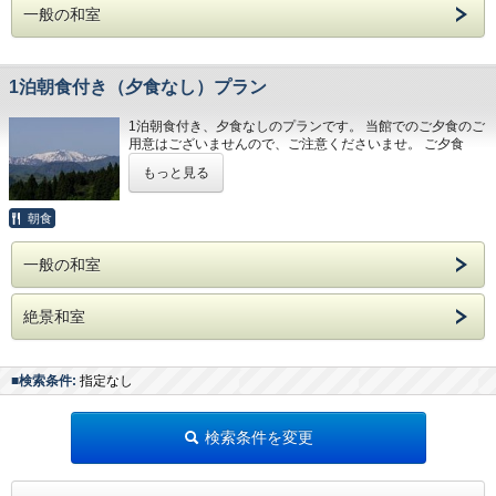
the third choice. If there is no selection, it will be a local
一般の和室
貸切露天風呂ご希望の方は、第3希望までご選択下さい
sake service.
ませ。ご選択がなかった場合は、地酒サービスとさせて頂き
ます。
1泊朝食付き（夕食なし）プラン
◆ For dinner, enjoy seasonal kaiseki cuisine (basic course)
at the restaurant.
1泊朝食付き、夕食なしのプランです。 当館でのご夕食のご
◆ For breakfast, enjoy a refreshing Japanese set meal
用意はございませんので、ご注意くださいませ。 ご夕食
while drinking freshly ground espresso coffee at the
は、お済ませになってからお越しくださるか、何かお持込み
もっと見る
restaurant.
になってから、お越しくださいませ。 コンビニは、当館よ
り、車で5分、約2kmの所にございます。
◆ 50-minute service for a private open-air bath. Or with a
朝食
local sake at dinner.
一般の和室
If you would like a private open-air bath, please select until
the third choice. If there is no selection, it will be a local
sake service.
絶景和室
■検索条件:
指定なし
検索条件を変更