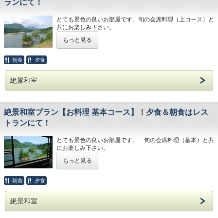
ランにて！
■夕食■
阿賀野川を望む温泉露天風呂付き。
料理長が腕によりをかけた、旬のお料理特別上コースを
とても景色の良いお部屋です。旬の会席料理（上コース）と
滞在中お好きな時間にお入り頂けます。
お部屋にて
共にお楽しみ下さい。
旬の日本海の幸と山深い奥阿賀の恵をお楽しみくださ
【和室】42型液晶テレビ 洋服入れ 三面鏡 冷蔵
もっと見る
い。
◆お部屋は2階のバストイレ付の10畳和室。ワイドガラスで
庫 ポット
山河の景色を楽しむにはこの上ない絶景のお部屋です。
【洋室】ベッド2台 32型液晶テレビ 化粧台 洋服入
夕食時、地酒お銚子をお1人様１本ずつ
朝食
夕食
れ 金庫
サービスさせていただきます。
◆夕食は旬の会席料理（上コース）をレストランにて。
【ダイニングルーム】テーブル イス6脚 32型液晶テ
レビ
絶景和室
■朝食■
◆朝食は、挽き立てのエスプレッソコーヒーを飲みながら、
【洗面所】ドライヤー バスタオル タオル 浴衣
さわやかな和定食をレストランにて。
各化粧水 歯ブラシ他
もみじの庭園を眺める、モダンなレストランにて
【シャワー】シャンプー コンディショナー ボディー
挽き立てのエスプレッソコーヒーを飲みながら、
◆貸切露天風呂を1回50分サービス。または、夕食時地酒1
ソープ
絶景和室プラン【お料理 基本コース】！夕食＆朝食はレス
さわやかな和定食を
本付き。
【トイレ】ウォシュレット 手洗い器
トランにて！
■チェックイン15時、チェックアウト11時■
貸切露天風呂ご希望の方は、第3希望までご選択下さい
■夕食■
ませ。ご選択がなかった場合は、地酒サービスとさせて頂き
とても景色の良いお部屋です。 旬の会席料理（基本）と共
ます。
料理長が腕によりをかけた、旬のお料理特別上コースを
にお楽しみ下さい。
「お部屋のダイニングルーム」にて
Very nice room. Please enjoy it with seasonal kaiseki
もっと見る
◆お部屋は2階のバストイレ付の10畳和室。ワイドガラスで
cuisine (upper course).
旬の日本海の幸と山深い奥阿賀の恵をお楽しみくださ
山河の景色を楽しむにはこの上ない絶景のお部屋です。
い。
朝食
夕食
◆ The room is a 10 tatami Japanese room with a bathroom
◆夕食は旬の会席料理（基本コース）をレストランにて。
on the second floor. It is a room with a superb view to enjoy
夕食時、地酒お銚子をお1人様1本サービスさせていた
the scenery of the mountain river with wide glass.
絶景和室
だきます。
◆朝食は、挽き立てのエスプレッソコーヒーを飲みながら、
さわやかな和定食をレストランにて。
◆ For dinner, enjoy seasonal kaiseki cuisine (upper
■朝食■