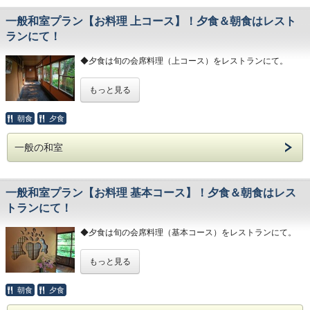
course) at the restaurant.
◆貸切露天風呂を1回50分サービス。または、夕食時地酒1
挽き立てのエスプレッソコーヒーを飲みながら、
一般和室プラン【お料理 上コース】！夕食＆朝食はレスト
本付き。
◆ For breakfast, enjoy a refreshing Japanese set meal
さわやかな和定食を
ランにて！
while drinking freshly ground espresso coffee at the
貸切露天風呂ご希望の方は、第3希望までご選択下さいま
restaurant.
場所は以下よりお選びいただけます。
せ。ご選択がなかった場合は、地酒サービスとさせて頂きま
◆夕食は旬の会席料理（上コース）をレストランにて。
す。
◆ 50-minute service for a private open-air bath. Or with a
local sake at dinner.
◆朝食は、挽き立てのエスプレッソコーヒーを飲みながら、
●お部屋のダイニングルーム
Very nice room. Please enjoy it with seasonal kaiseki
もっと見る
さわやかな和定食をレストランにて。
●もみじの庭園を眺める、モダンなレストラン
cuisine (basic).
If you would like a private open-air bath, please select until
the third choice. If there is no selection, it will be a local
◆貸切露天風呂を1回50分サービス。または、夕食時地酒1
朝食
夕食
◆ The room is a 10 tatami Japanese room with a bathroom
sake service.
本付き。
■チェックイン15時、チェックアウト11時■
on the second floor. It is a room with a superb view to enjoy
the scenery of the mountain river with wide glass.
一般の和室
貸切露天風呂ご希望の方は、第3希望までご選択下さい
ませ。ご選択がなかった場合は、地酒サービスとさせて頂き
◆ For dinner, enjoy seasonal kaiseki cuisine (basic course)
ます。
at the restaurant.
一般和室プラン【お料理 基本コース】！夕食＆朝食はレス
◆ For dinner, enjoy seasonal kaiseki cuisine (upper
◆ For breakfast, enjoy a refreshing Japanese set meal
course) at the restaurant.
トランにて！
while drinking freshly ground espresso coffee at the
restaurant.
◆ For breakfast, enjoy a refreshing Japanese set meal
◆夕食は旬の会席料理（基本コース）をレストランにて。
while drinking freshly ground espresso coffee at the
◆ 50-minute service for a private open-air bath. Or with a
restaurant.
local sake at dinner.
◆朝食は、挽き立てのエスプレッソコーヒーを飲みながら、
もっと見る
さわやかな和定食をレストランにて。
◆ 50-minute service for a private open-air bath. Or with a
If you would like a private open-air bath, please select until
local sake at dinner.
the third choice. If there is no selection, it will be a local
◆貸切露天風呂を１回５０分サービス。または、夕食時地酒
朝食
夕食
sake service.
１本付き。
If you would like a private open-air bath, please select until