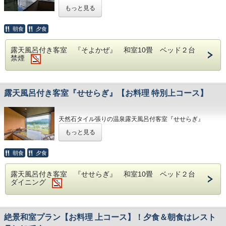
ぜ』
もっと見る
落ち着いた和風の造りです。
朝食
夕食
玄関からお部屋にいたるまで、60m位の廊下を歩いて行きま
すが、
露天風呂付き客室 『そよかぜ』 和室10畳 ベッド２台
途中、大きな階段はございません。（3段程の段差はござい
禁煙
ます。）
■お部屋■
和室10畳、洋室にベッド2台、阿賀野川を望む温泉露天
露天風呂付き客室『せせらぎ』【お料理 特別上コース】
風呂付き。
滞在中お好きな時間にお入り頂けます。
天然石タイル張りの温泉露天風呂付客室『せせらぎ』
㊟こちらのお部屋は禁煙とさせていただいておりま
す。
もっと見る
シックな和モダンの造りのお部屋です。
【和室】42型液晶テレビ 洋服入れ 三面鏡 冷蔵
玄関からお部屋にいたるまで、70m位の廊下を歩いて行きま
朝食
夕食
庫 ポット
す。
【洋室】ベッド2台 32型液晶テレビ 化粧台 洋服入
また途中、15段程の階段を下っていきますので、階段の苦
れ 金庫
露天風呂付き客室 『せせらぎ』 和室10畳 ベッド２台
手な方は、
【洗面所】ドライヤー バスタオル タオル 浴衣
ダイニング
『そよかぜ』の方がお勧めです。
各化粧水 歯ブラシ他
【シャワー】シャンプー コンディショナー ボディー
■お部屋■
ソープ
【トイレ】ウォシュレット 手洗い器
和室10畳、洋室にベッド2台、
絶景和室プラン【お料理 上コース】！夕食＆朝食はレスト
ダイニングルームにテーブル、イス6脚、