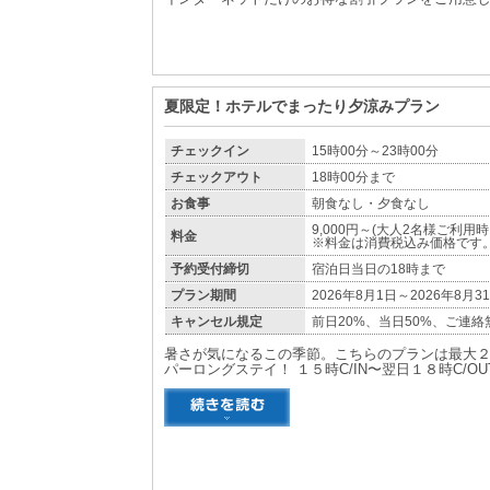
夏限定！ホテルでまったり夕涼みプラン
チェックイン
15時00分～23時00分
チェックアウト
18時00分まで
お食事
朝食なし・夕食なし
9,000円～(大人2名様ご利用
料金
※料金は消費税込み価格です
予約受付締切
宿泊日当日の18時まで
プラン期間
2026年8月1日～2026年8月3
キャンセル規定
前日20%、当日50%、ご連絡
暑さが気になるこの季節。こちらのプランは最大
パーロングステイ！ １５時C/IN〜翌日１８時C/O