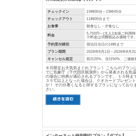
チェックイン
15時00分～23時45分
チェックアウト
11時00分まで
お食事
朝食なし・夕食なし
5,750円～(大人2名様ご利用
料金
※料金は消費税込み価格です
予約受付締切
宿泊日当日の14時まで
プラン期間
2026年8月1日～2026年8月3
キャンセル規定
前日20%、当日50%、ご連絡
８月限定お天気気まぐれプラン！ こちらのプランは
でに気象庁（千代田区観測所）から発表される気
の場合に特典が適応されるプランです。 １５時ま
３５℃以上となった場合は、クオカードプレゼント
が！ その分暑くなると得するプランになっており
さい。
インターネット特別割引プラン【ダブル】