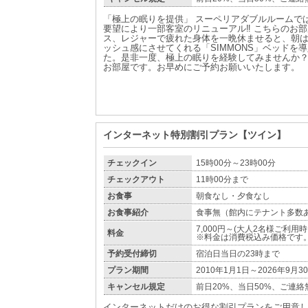
「極上の眠りを提供」 スーペリアダブルルームで
要望により一部客室のリニューアル‼ こちらのお
ス、レジャーで疲れた身体を一晩休ませると、朝
ッシュ感にさせてくれる「SIMMONS」ベッドを
た。是非一度、極上の眠りを経験してみませんか？
お部屋です。お早めにご予約お願いいたします。
インターネット特別割引プラン【ツイン】
チェックイン
15時00分～23時00分
チェックアウト
11時00分まで
お食事
朝食なし・夕食なし
お食事紹介
食事無（館内にテナント多数
7,000円～(大人2名様ご利用
料金
※料金は消費税込み価格です
予約受付締切
宿泊日当日の23時まで
プラン期間
2010年1月1日～2026年9月3
キャンセル規定
前日20%、当日50%、ご連絡
インターネットだけのお得な割引プランをご用意